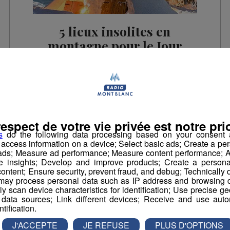
5 lieux insolites en
montagne pour le Jour
de l'An !
En amoureux, en famille ou entre amis, le
Jour de l'An est le moment de l'année où
toutes les folies sont permises (et
excusées...) ! Découvrez notre sélection de 5
nuits insolites et pleines de charme à vivre en
respect de votre vie privée est notre prio
montagne avant le compte à rebours vers
s
do the following data processing based on your consent a
2018 . 1. Offrez-vous la lune avec un
r access information on a device; Select basic ads; Create a per
hébergement insolite à la Plagne Pour le Jour
 ads; Measure ad performance; Measure content performance; A
de l'An, la station de la Plagne va vou...
e insights; Develop and improve products; Create a personali
ontent; Ensure security, prevent fraud, and debug; Technically d
Outdoor
Esprit outdoor
Neige
ay process personal data such as IP address and browsing da
Outdoor & Entertainment
vely scan device characteristics for identification; Use precise g
 data sources; Link different devices; Receive and use autom
ntification.
J'ACCEPTE
JE REFUSE
PLUS D'OPTIONS