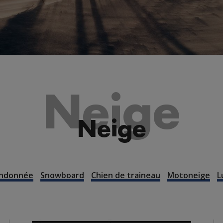
Neige
Neige
andonnée
Snowboard
Chien de traineau
Motoneige
L