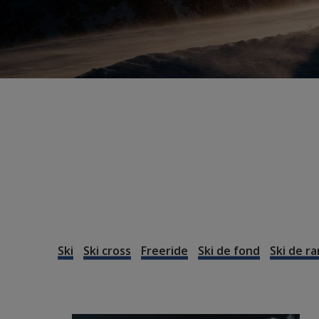
Ski
Ski cross
Freeride
Ski de fond
Ski de r