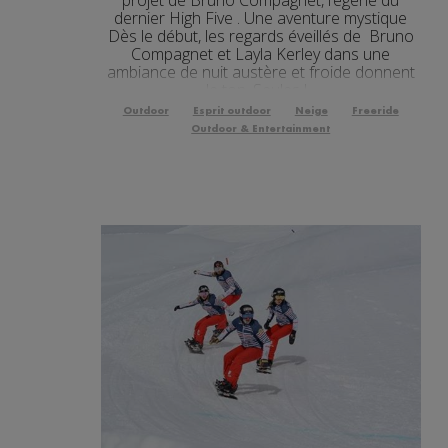
dernier High Five . Une aventure mystique
Dès le début, les regards éveillés de Bruno
Compagnet et Layla Kerley dans une
ambiance de nuit austère et froide donnent
le ton. Seules l...
Outdoor
Esprit outdoor
Neige
Freeride
Outdoor & Entertainment