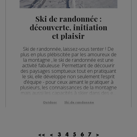
Ski de randonnée :
découverte, initiation
et plaisir
Ski de randonnée, laissez-vous tenter ! De
plus en plus plébiscitée par les amoureux de
la montagne , le ski de randonnée est une
activité fabuleuse. Permettant de découvrir
des paysages somptueux tout en pratiquant
le ski, elle développe non seulement l’esprit
d’équipe - pour ceux aimant le pratiquer à
plusieurs, les connaissances de la montagne
mais aussi les capacités à skier dans des e...
Outdoor
Ski de randonnée
<<
<
3
4
5
6
7
>