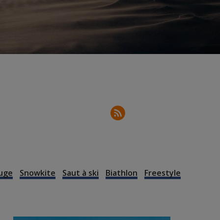
uge
Snowkite
Saut à ski
Biathlon
Freestyle