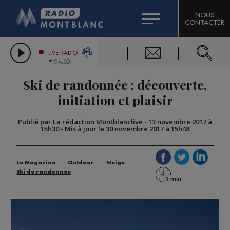
HOROSCOPE
CITIZEN MACHINERY
NOUS
CONTACTER
COMPAGNIE DU MONT-BLANC
LES CHRONIQUES DE L'EXPERT
GRAND MASSIF DOMAINES SKIABLES
LIVE RADIO
94.60
BORINI
Ski de randonnée : découverte,
BIGARD
initiation et plaisir
Publié par La rédaction Montblanclive
-
13 novembre 2017 à
15h30
-
Mis à jour le 30 novembre 2017 à 15h48
Le Magazine
Outdoor
Neige
Ski de randonnée