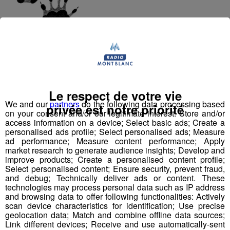
Les traces de
marmotte
se
rapprochent de celles des lapins et des écureuils ;
déplacement par bonds caractéristiques, les pattes
avant légèrement décalées, les pattes arrière ensemble.
La marmotte possède
4 doigts aux pattes avant
,
Le respect de votre vie
contre
5
aux pattes
arrière
.
L’autre moyen de deviner la
We and our
partners
do the following data processing based
présence d’une marmotte est le
sifflement
perçant
privée est notre priorité
on your consent and/or our legitimate interest: Store and/or
que cet animal, très vigilant, pousse à la vue d’un être
access information on a device; Select basic ads; Create a
humain ou de tout autre danger autour de son terrier.
personalised ads profile; Select personalised ads; Measure
ad performance; Measure content performance; Apply
market research to generate audience insights; Develop and
improve products; Create a personalised content profile;
Select personalised content; Ensure security, prevent fraud,
Le retour du loup dans les Alpes
and debug; Technically deliver ads or content. These
technologies may process personal data such as IP address
and browsing data to offer following functionalities: Actively
Dans les années 1990, le
loup
a fait sa
réapparition
scan device characteristics for identification; Use precise
dans les Alpes de Sud pour s’étendre à la totalité de l’Arc
geolocation data; Match and combine offline data sources;
Alpin. A ce jour, le territoire Français compte environ 160
Link different devices; Receive and use automatically-sent