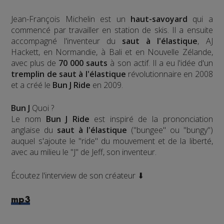
Jean-François Michelin est un
haut-savoyard
qui a
commencé par travailler en station de skis. Il a ensuite
accompagné l'inventeur du
saut à l'élastique
, AJ
Hackett, en Normandie, à Bali et en Nouvelle Zélande,
avec plus de
70 000 sauts
à son actif. Il a eu l'idée d'un
tremplin de saut à l'élastique
révolutionnaire en 2008
et a créé le
Bun J Ride
en 2009.
Bun J
Quoi ?
Le nom
Bun J Ride
est inspiré de la prononciation
anglaise du
saut à l'élastique
("bungee" ou "bungy")
auquel s'ajoute le "ride" du mouvement et de la liberté,
avec au milieu le "J" de Jeff, son inventeur.
Écoutez l'interview de son créateur ⬇
mp3