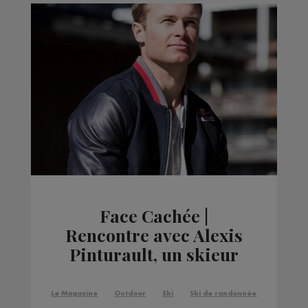
Face Cachée |
Rencontre avec Alexis
Pinturault, un skieur
alpin remarquable
Le Magazine
Outdoor
Ski
Ski de randonnée