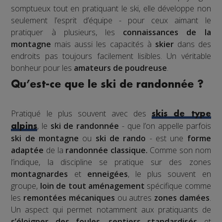
somptueux tout en pratiquant le ski, elle développe non
seulement l’esprit d’équipe - pour ceux aimant le
pratiquer à plusieurs, les
connaissances de la
montagne
mais aussi les capacités à
skier
dans des
endroits pas toujours facilement lisibles. Un véritable
bonheur pour les
amateurs de poudreuse
.
Qu’est-ce que le ski de randonnée ?
Pratiqué le plus souvent avec des
skis de type
, le
ski de randonnée
- que l’on appelle parfois
alpins
ski de montagne
ou
ski de rando
- est une
forme
adaptée
de la
randonnée classique.
Comme son nom
l’indique, la discipline se pratique sur des zones
montagnardes
et
enneigées
, le plus souvent en
groupe,
loin de tout aménagement
spécifique comme
les
remontées mécaniques
ou autres
zones damées
.
Un aspect qui permet notamment aux pratiquants de
s’éloigner des foules
,
sentiers standardisés
et