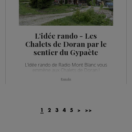
L'idée rando - Les
Chalets de Doran par le
sentier du Gypaète
L’idée rando de Radio Mont Blanc vous
emmène aux Chalets de Doran !
Rando
1
2
3
4
5
>
>>