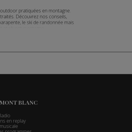
s outdoor pratiquées en montagne.
 traités. Découvrez nos conseils,
e parapente, le ski de randonnée mais
nt et rêvent montagne.
 MONT BLANC
Radio
ns en replay
t musicale
 des programmes