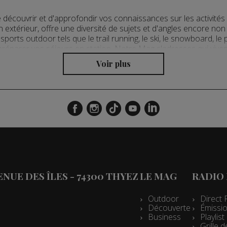
découvrir et d'approfondir vos connaissances sur les activité
n extérieur, offre une diversité de sujets et d'angles encore non
sports outdoor tels que le trail running, le ski, le snowboard, l
réparer vos séjours en station. Notre Mag s'adresses qui vive
VENUE DES ÎLES - 74300 THYEZ
LE MAG
RADIO
Outdoor
Direct 
Découverte
Émissio
Business
Playlis
Grille