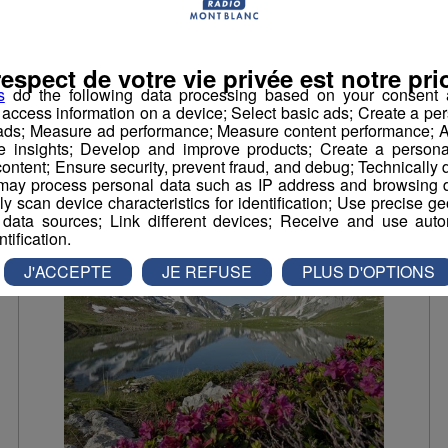
Désert de Platé
L’idée rando de Radio Mont Blanc vous
respect de votre vie privée est notre prio
emmène au Désert de Platé !
s
do the following data processing based on your consent a
r access information on a device; Select basic ads; Create a per
Rando
 ads; Measure ad performance; Measure content performance; A
e insights; Develop and improve products; Create a personali
ontent; Ensure security, prevent fraud, and debug; Technically d
ay process personal data such as IP address and browsing da
vely scan device characteristics for identification; Use precise g
 data sources; Link different devices; Receive and use autom
ntification.
J'ACCEPTE
JE REFUSE
PLUS D'OPTIONS