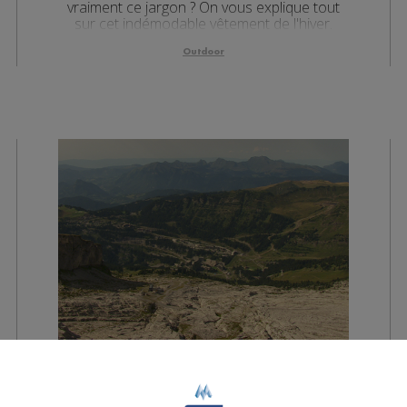
vraiment ce jargon ? On vous explique tout
sur cet indémodable vêtement de l'hiver.
Outdoor
L'idée rando - Le