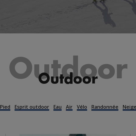
Outdoor
Outdoor
 Pied
Esprit outdoor
Eau
Air
Vélo
Randonnée
Neig