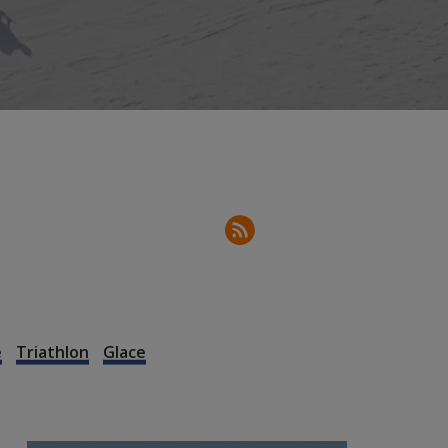
e
Triathlon
Glace