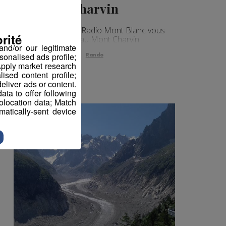
Charvin
L’idée rando de Radio Mont Blanc vous
rité
emmène au Mont Charvin !
nd/or our legitimate
sonalised ads profile;
Rando
pply market research
sed content profile;
eliver ads or content.
ta to offer following
eolocation data; Match
atically-sent device