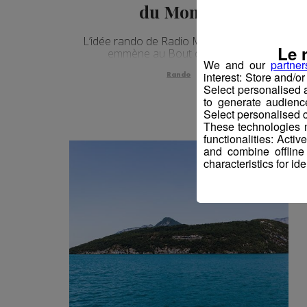
du Monde
L’idée rando de Radio Mont Blanc vous
Le 
emmène au Bout du Monde !
We and our
partner
interest: Store and/o
Rando
Select personalised
to generate audienc
Select personalised c
These technologies m
functionalities: Acti
and combine offline
characteristics for ide