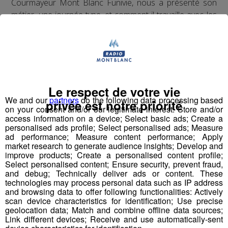
Courmayeur Mont Blanc Funivie, nous a présenté son
métier, une journée type, et comment il travaille avec les
différents corps de services pour préparer les pistes et
en assurer la sécurité.
Le respect de votre vie
We and our
partners
do the following data processing based
privée est notre priorité
on your consent and/or our legitimate interest: Store and/or
access information on a device; Select basic ads; Create a
Domaine Skiable d'Avoriaz 1800
personalised ads profile; Select personalised ads; Measure
ad performance; Measure content performance; Apply
market research to generate audience insights; Develop and
Charlyne est allée à la rencontre des acteurs du
improve products; Create a personalised content profile;
domaine skiable d'Avoriaz.
Select personalised content; Ensure security, prevent fraud,
and debug; Technically deliver ads or content. These
technologies may process personal data such as IP address
and browsing data to offer following functionalities: Actively
scan device characteristics for identification; Use precise
geolocation data; Match and combine offline data sources;
Link different devices; Receive and use automatically-sent