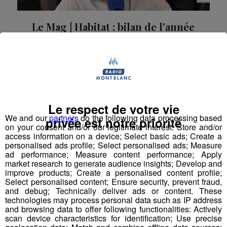
Le Mag | Habitat : bilan de l'année
2023 pour le marché immobilier
en Haute Savoie
Dans cet épisode du Mag Radio Mont Blanc, focus
sur l'habitat, en partenariat avec IRIA Immobilier
Transaction Investissement Syndic.
Le respect de votre vie
Le Mag Radio Mont Blanc
We and our
partners
do the following data processing based
privée est notre priorité
on your consent and/or our legitimate interest: Store and/or
access information on a device; Select basic ads; Create a
personalised ads profile; Select personalised ads; Measure
ad performance; Measure content performance; Apply
market research to generate audience insights; Develop and
improve products; Create a personalised content profile;
Select personalised content; Ensure security, prevent fraud,
and debug; Technically deliver ads or content. These
technologies may process personal data such as IP address
and browsing data to offer following functionalities: Actively
scan device characteristics for identification; Use precise