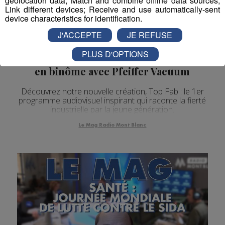
geolocation data; Match and combine offline data sources;
Link different devices; Receive and use automatically-sent
device characteristics for identification.
J'ACCEPTE
JE REFUSE
Le Mag | TOP FAB : présentation de
PLUS D'OPTIONS
l'équipe du Lycée Amédée Gordini,
en binôme avec Pfeiffer Vacuum
Découvrez notre nouvelle création, Top Fab : le 1er
programme audiovisuel inspirant qui raconte la fierté
industrielle par la jeune génération.
Le Mag Radio Mont Blanc