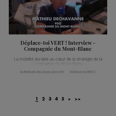
Déplace-toi VERT ! Interview -
Compagnie du Mont-Blanc
La mobilité durable au cœur de la stratégie de la
Compagnie du Mont-Blanc
La Matinale des Super Lève-Tôt
Déplace-toi VERT !
1
2
3
4
5
>
>>