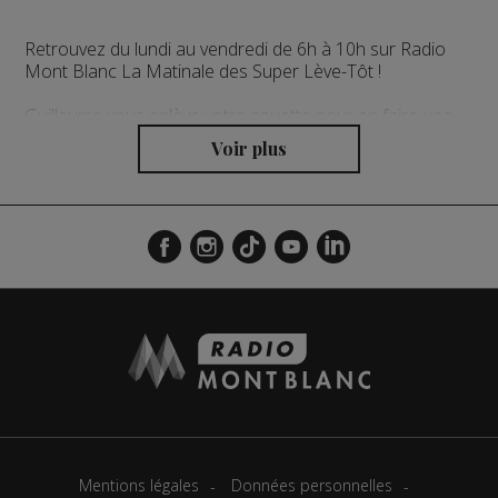
Retrouvez du lundi au vendredi de 6h à 10h sur Radio
Mont Blanc La Matinale des Super Lève-Tôt !
Guillaume vous enlève votre couette pour en faire une
cape avec un seul objectif : vous emmener au travail de
bonne humeur ! Le local au sommet avec des invités
chaque matin en direct, des cadeaux, la météo,
l'horoscope, l'agenda et pleins d'autres surprises à
retrouver chaque matinée !
L'actualité régionale en continu présentée toutes les
demi-heures par la rédaction de Radio Mont Blanc.
Mentions légales
Données personnelles