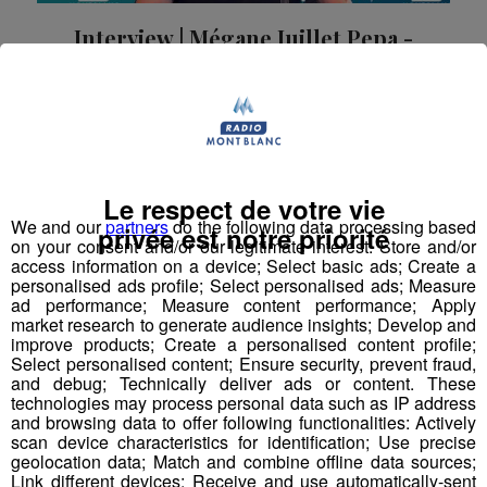
Interview | Mégane Juillet Pepa -
Les Enfants d'Abord Sallanches
Mégane Juillet Pepa, chargée de l'organisation du
Festival Les Enfants d'Abord à Sallanches, était notre
invitée sur Radio Mont Blanc.
La Matinale des Super Lève-Tôt
La Grasse Mat'
Le respect de votre vie
We and our
partners
do the following data processing based
privée est notre priorité
on your consent and/or our legitimate interest: Store and/or
access information on a device; Select basic ads; Create a
personalised ads profile; Select personalised ads; Measure
ad performance; Measure content performance; Apply
market research to generate audience insights; Develop and
improve products; Create a personalised content profile;
Select personalised content; Ensure security, prevent fraud,
and debug; Technically deliver ads or content. These
technologies may process personal data such as IP address
and browsing data to offer following functionalities: Actively
scan device characteristics for identification; Use precise
geolocation data; Match and combine offline data sources;
Link different devices; Receive and use automatically-sent