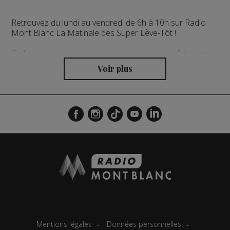
Retrouvez du lundi au vendredi de 6h à 10h sur Radio
Mont Blanc La Matinale des Super Lève-Tôt !
Guillaume vous enlève votre couette pour en faire une
cape avec un seul objectif : vous emmener au travail de
bonne humeur ! Le local au sommet avec des invités
chaque matin en direct, des cadeaux, la météo,
l'horoscope, l'agenda et pleins d'autres surprises à
retrouver chaque matinée !
L'actualité régionale en continu présentée toutes les
demi-heures par la rédaction de Radio Mont Blanc.
Mentions légales
Données personnelles