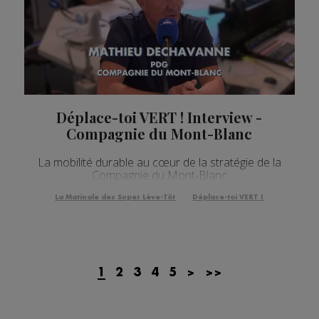
Déplace-toi VERT ! Interview -
Compagnie du Mont-Blanc
La mobilité durable au cœur de la stratégie de la
Compagnie du Mont-Blanc
La Matinale des Super Lève-Tôt
Déplace-toi VERT !
1
2
3
4
5
>
>>