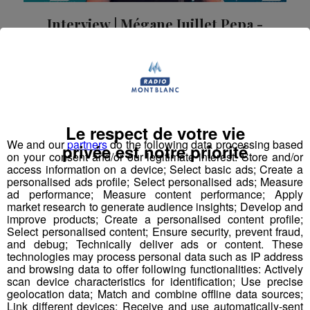
Interview | Mégane Juillet Pepa -
Les Enfants d'Abord Sallanches
Mégane Juillet Pepa, chargée de l'organisation du
Festival Les Enfants d'Abord à Sallanches, était notre
invitée sur Radio Mont Blanc.
La Matinale des Super Lève-Tôt
La Grasse Mat'
Le respect de votre vie
We and our
partners
do the following data processing based
privée est notre priorité
on your consent and/or our legitimate interest: Store and/or
access information on a device; Select basic ads; Create a
personalised ads profile; Select personalised ads; Measure
ad performance; Measure content performance; Apply
market research to generate audience insights; Develop and
improve products; Create a personalised content profile;
Select personalised content; Ensure security, prevent fraud,
and debug; Technically deliver ads or content. These
technologies may process personal data such as IP address
and browsing data to offer following functionalities: Actively
scan device characteristics for identification; Use precise
geolocation data; Match and combine offline data sources;
Link different devices; Receive and use automatically-sent