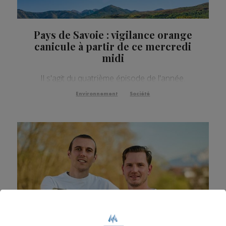
Pays de Savoie : vigilance orange
canicule à partir de ce mercredi
midi
Il s'agit du quatrième épisode de l'année.
Environnement
Société