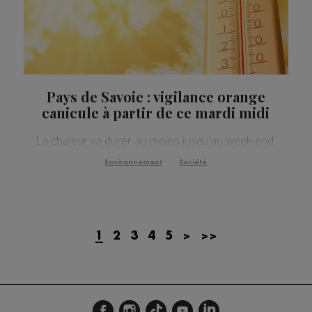
Pays de Savoie : vigilance orange
canicule à partir de ce mardi midi
La chaleur va durer au moins jusqu’au week-end.
Environnement
Société
1
2
3
4
5
>
>>