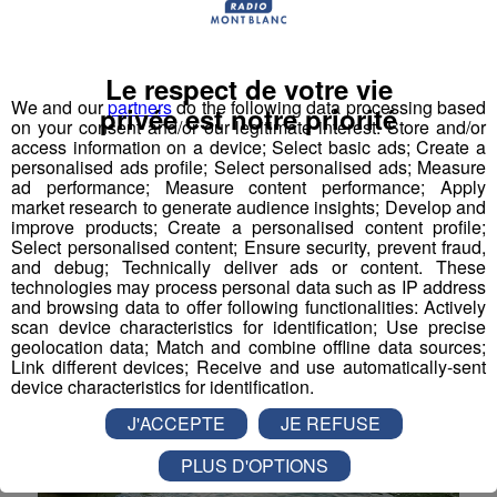
Annecy : trois jeunes veulent
Le respect de votre vie
recréer du lien entre les
We and our
partners
do the following data processing based
privée est notre priorité
on your consent and/or our legitimate interest: Store and/or
générations
access information on a device; Select basic ads; Create a
personalised ads profile; Select personalised ads; Measure
Le projet “Nos Vieux Amis” est né à Annecy et donne
ad performance; Measure content performance; Apply
la parole aux aînés.
market research to generate audience insights; Develop and
improve products; Create a personalised content profile;
Société
Select personalised content; Ensure security, prevent fraud,
and debug; Technically deliver ads or content. These
technologies may process personal data such as IP address
and browsing data to offer following functionalities: Actively
scan device characteristics for identification; Use precise
geolocation data; Match and combine offline data sources;
Link different devices; Receive and use automatically-sent
device characteristics for identification.
J'ACCEPTE
JE REFUSE
PLUS D'OPTIONS