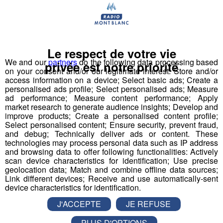
Le respect de votre vie
We and our
partners
do the following data processing based
privée est notre priorité
on your consent and/or our legitimate interest: Store and/or
access information on a device; Select basic ads; Create a
personalised ads profile; Select personalised ads; Measure
ad performance; Measure content performance; Apply
market research to generate audience insights; Develop and
improve products; Create a personalised content profile;
Éric Fournier, maire de
Select personalised content; Ensure security, prevent fraud,
and debug; Technically deliver ads or content. These
Chamonix, était notre invité
technologies may process personal data such as IP address
and browsing data to offer following functionalities: Actively
dans "Bonjour M. le Maire".
scan device characteristics for identification; Use precise
geolocation data; Match and combine offline data sources;
Link different devices; Receive and use automatically-sent
Nous avons échangé sur plusieurs enjeux clés pour la
device characteristics for identification.
vallée, notamment la question du logement, un défi
J'ACCEPTE
JE REFUSE
majeur dans une station prisée, et les transports, avec
les solutions mises en place pour améliorer la mobilité
PLUS D'OPTIONS