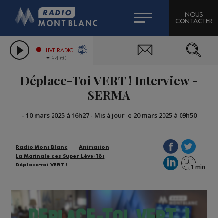
HOROSCOPE
CITIZEN MACHINERY
NOUS
CONTACTER
COMPAGNIE DU MONT-BLANC
LES CHRONIQUES DE L'EXPERT
GRAND MASSIF DOMAINES SKIABLES
LIVE RADIO
94.60
BORINI
Déplace-Toi VERT ! Interview -
BIGARD
SERMA
-
10 mars 2025 à 16h27
-
Mis à jour le 20 mars 2025 à 09h50
Radio Mont Blanc
Animation
La Matinale des Super Lève-Tôt
Déplace-toi VERT !