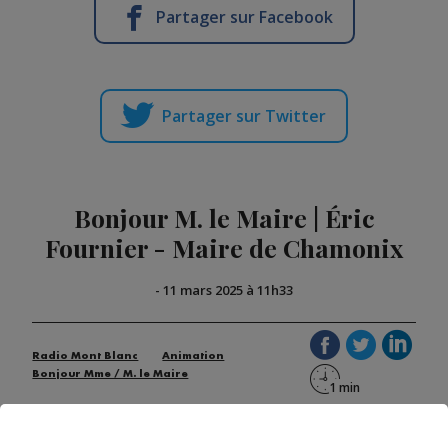
Partager sur Facebook
Partager sur Twitter
Bonjour M. le Maire | Éric
Fournier - Maire de Chamonix
-
11 mars 2025 à 11h33
Radio Mont Blanc
Animation
Bonjour Mme / M. le Maire