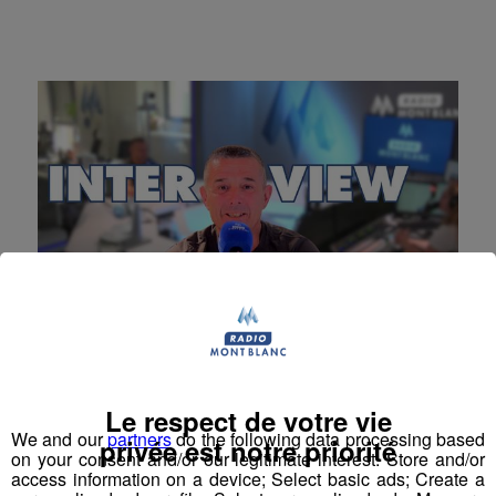
Journée de la Terre 2025 - Laurent
Le respect de votre vie
Rapin - Le Jardin du Môle
We and our
partners
do the following data processing based
privée est notre priorité
on your consent and/or our legitimate interest: Store and/or
Mardi 22 avril, à l’occasion de la Journée de la Terre,
access information on a device; Select basic ads; Create a
Radio Mont Blanc consacre une journée spéciale