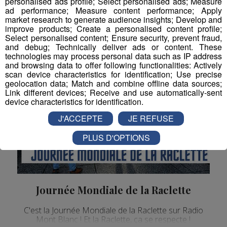
personalised ads profile; Select personalised ads; Measure
dédiée à la Terre.
ad performance; Measure content performance; Apply
market research to generate audience insights; Develop and
La Matinale des Super Lève-Tôt
Journées thématiques
improve products; Create a personalised content profile;
Select personalised content; Ensure security, prevent fraud,
and debug; Technically deliver ads or content. These
technologies may process personal data such as IP address
and browsing data to offer following functionalities: Actively
scan device characteristics for identification; Use precise
geolocation data; Match and combine offline data sources;
Link different devices; Receive and use automatically-sent
device characteristics for identification.
J'ACCEPTE
JE REFUSE
PLUS D'OPTIONS
Journée Mondiale de la Raclette
C'est la Journée Mondiale de la Raclette sur Radio
Mont Blanc ! Et la Raclette, ça se respecte !