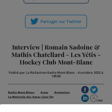
Partager sur Twitter
Interview | Romain Sadoine &
Mathis Chatellard - Les Yétis -
Hockey Club Mont-Blanc
Publié par La Rédaction Radio Mont Blanc
-
6 octobre 2025 à
18h08
Radio Mont Blanc
Actus
Animation
La Matinale des Super Lève-Tôt