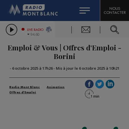
HOROSCOPE
CITIZEN MACHINERY
NOUS
CONTACTER
COMPAGNIE DU MONT-BLANC
LES CHRONIQUES DE L'EXPERT
GRAND MASSIF DOMAINES SKIABLES
LIVE RADIO
94.60
BORINI
Emploi & Vous | Offres d'Emploi -
BIGARD
Borini
-
6 octobre 2025 à 17h26
-
Mis à jour le 6 octobre 2025 à 10h21
Radio Mont Blanc
Animation
Offres d'Emploi