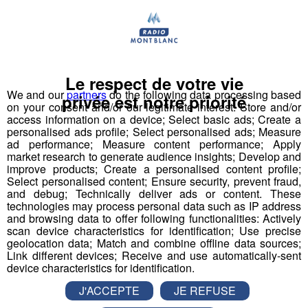
Le respect de votre vie
We and our
partners
do the following data processing based
privée est notre priorité
on your consent and/or our legitimate interest: Store and/or
access information on a device; Select basic ads; Create a
personalised ads profile; Select personalised ads; Measure
ad performance; Measure content performance; Apply
market research to generate audience insights; Develop and
improve products; Create a personalised content profile;
Hockey sur glace : la nouvelle
Select personalised content; Ensure security, prevent fraud,
and debug; Technically deliver ads or content. These
saison des Yétis du Mont-Blanc
technologies may process personal data such as IP address
and browsing data to offer following functionalities: Actively
est lancée !
scan device characteristics for identification; Use precise
geolocation data; Match and combine offline data sources;
Link different devices; Receive and use automatically-sent
device characteristics for identification.
Romain Sadoine, coach des
Yétis du Hockey Club
J'ACCEPTE
JE REFUSE
, et Mathis Chatellard, capitaine de l’équipe,
Mont-Blanc