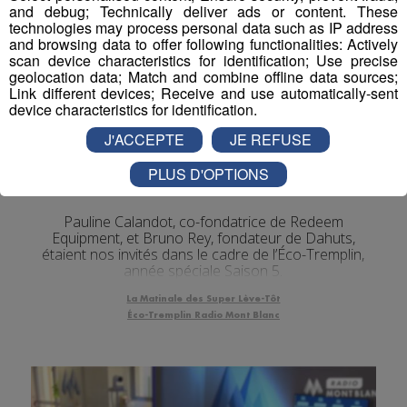
and debug; Technically deliver ads or content. These
technologies may process personal data such as IP address
and browsing data to offer following functionalities: Actively
scan device characteristics for identification; Use precise
geolocation data; Match and combine offline data sources;
Link different devices; Receive and use automatically-sent
device characteristics for identification.
J'ACCEPTE
JE REFUSE
Interview Éco-Tremplin Saison 5 |
PLUS D'OPTIONS
Redeem Equipment & Dahuts
Pauline Calandot, co-fondatrice de Redeem
Equipment, et Bruno Rey, fondateur de Dahuts,
étaient nos invités dans le cadre de l’Éco-Tremplin,
année spéciale Saison 5.
La Matinale des Super Lève-Tôt
Éco-Tremplin Radio Mont Blanc