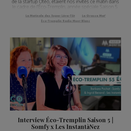
de la startup Otéo, étaient nos invités ce matin dans
le cadre de l’Éco-Tremplin, année spéciale Saison 5.
La Matinale des Super Lève-Tôt
La Grasse Mat'
Éco-Tremplin Radio Mont Blanc
Interview Éco-Tremplin Saison 5 |
Somfy x Les InstantàNez