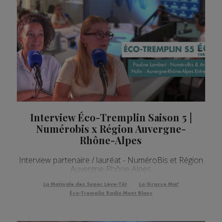
Interview Éco-Tremplin Saison 5 |
Numérobis x Région Auvergne-
Rhône-Alpes
Interview partenaire / lauréat - NuméroBis et Région
Auvergne-Rhône-Alpes
La Matinale des Super Lève-Tôt
La Grasse Mat'
Éco-Tremplin Radio Mont Blanc