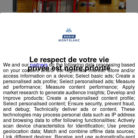
Le respect de votre vie
We and our
partners
do the following data processing based
privée est notre priorité
on your consent and/or our legitimate interest: Store and/or
access information on a device; Select basic ads; Create a
personalised ads profile; Select personalised ads; Measure
ad performance; Measure content performance; Apply
market research to generate audience insights; Develop and
improve products; Create a personalised content profile;
Select personalised content; Ensure security, prevent fraud,
and debug; Technically deliver ads or content. These
technologies may process personal data such as IP address
and browsing data to offer following functionalities: Actively
scan device characteristics for identification; Use precise
geolocation data; Match and combine offline data sources;
Voile : le Chamoniard Aurélien
Link different devices; Receive and use automatically-sent