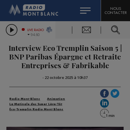
HOROSCOPE
CITIZEN MACHINERY
NOUS
CONTACTER
COMPAGNIE DU MONT-BLANC
LES CHRONIQUES DE L'EXPERT
GRAND MASSIF DOMAINES SKIABLES
LIVE RADIO
94.60
BORINI
Interview Eco Tremplin Saison 5 |
BIGARD
BNP Paribas Épargne et Retraite
Entreprises & Fabrikable
-
22 octobre 2025 à 10h37
Radio Mont Blanc
Animation
La Matinale des Super Lève-Tôt
Éco-Tremplin Radio Mont Blanc