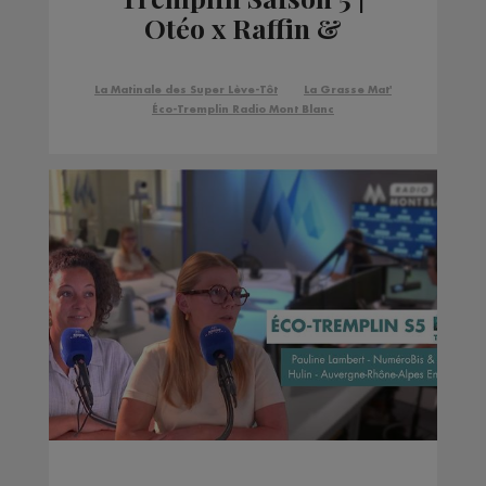
Otéo x Raffin &
Associés
La Matinale des Super Lève-Tôt
La Grasse Mat'
Éco-Tremplin Radio Mont Blanc