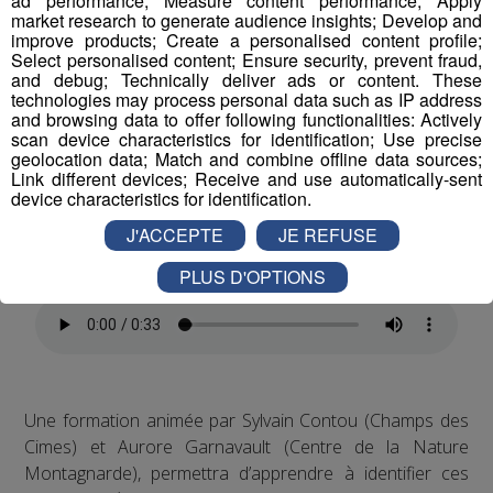
ad performance; Measure content performance; Apply
cohabitation et sentiers de montagne à la Communauté
market research to generate audience insights; Develop and
de communes Pays du Mont-Blanc.
improve products; Create a personalised content profile;
Select personalised content; Ensure security, prevent fraud,
and debug; Technically deliver ads or content. These
technologies may process personal data such as IP address
and browsing data to offer following functionalities: Actively
scan device characteristics for identification; Use precise
geolocation data; Match and combine offline data sources;
Link different devices; Receive and use automatically-sent
device characteristics for identification.
Ces mauvaises plantes colonisent aussi bien les bords
de routes et les alpages de nos vallées que nos propres
J'ACCEPTE
JE REFUSE
jardins.
PLUS D'OPTIONS
Une formation animée par Sylvain Contou (Champs des
Cimes) et Aurore Garnavault (Centre de la Nature
Montagnarde), permettra d’apprendre à identifier ces