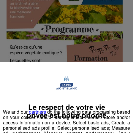
Le respect de votre vie
We and our
partners
do the following data processing based
privée est notre priorité
on your consent and/or our legitimate interest: Store and/or
Une plante invasive exotique concrètement c’est quoi ?
access information on a device; Select basic ads; Create a
personalised ads profile; Select personalised ads; Measure
Explications de Manon MOREL, chargée de mission