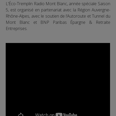
L’Éco-Tremplin Radio Mont Blanc, année spéciale Saison
5, est organisé en partenariat avec la Région Auvergne-
Rhône-Alpes, avec le soutien de l’Autoroute et Tunnel du
Mont Blanc et BNP Paribas Épargne & Retraite
Entreprises.