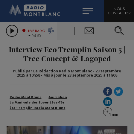
HOROSCOPE
CITIZEN MACHINERY
NOUS
CONTACTER
COMPAGNIE DU MONT-BLANC
LES CHRONIQUES DE L'EXPERT
GRAND MASSIF DOMAINES SKIABLES
LIVE RADIO
94.60
BORINI
Interview Eco Tremplin Saison 5 |
BIGARD
Tree Concept & Lagoped
Publié par La Rédaction Radio Mont Blanc
-
23 septembre
2025 à 10h58
-
Mis à jour le 23 septembre 2025 à 11h08
Radio Mont Blanc
Animation
La Matinale des Super Lève-Tôt
Éco-Tremplin Radio Mont Blanc