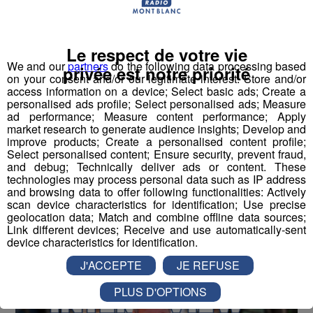
Partager sur Twitter
Le respect de votre vie
We and our
partners
do the following data processing based
privée est notre priorité
Interview | Jacques Falda -
on your consent and/or our legitimate interest: Store and/or
access information on a device; Select basic ads; Create a
Président festival Guitare en
personalised ads profile; Select personalised ads; Measure
ad performance; Measure content performance; Apply
Scène
market research to generate audience insights; Develop and
improve products; Create a personalised content profile;
-
25 juin 2025 à 11h35
Select personalised content; Ensure security, prevent fraud,
and debug; Technically deliver ads or content. These
technologies may process personal data such as IP address
and browsing data to offer following functionalities: Actively
Radio Mont Blanc
Animation
scan device characteristics for identification; Use precise
La Matinale des Super Lève-Tôt
geolocation data; Match and combine offline data sources;
Link different devices; Receive and use automatically-sent
device characteristics for identification.
J'ACCEPTE
JE REFUSE
PLUS D'OPTIONS