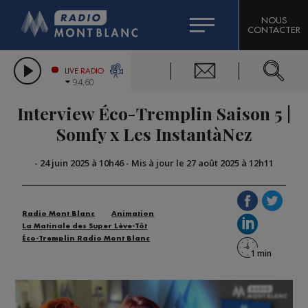
HOROSCOPE
CITIZEN MACHINERY
NOUS
CONTACTER
COMPAGNIE DU MONT-BLANC
LES CHRONIQUES DE L'EXPERT
GRAND MASSIF DOMAINES SKIABLES
LIVE RADIO
94.60
BORINI
Interview Éco-Tremplin Saison 5 |
BIGARD
Somfy x Les InstantàNez
-
24 juin 2025 à 10h46
-
Mis à jour le 27 août 2025 à 12h11
Radio Mont Blanc
Animation
La Matinale des Super Lève-Tôt
Éco-Tremplin Radio Mont Blanc