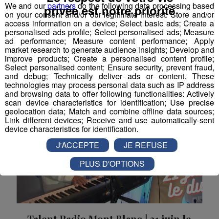
We and our
partners
do the following data processing based
privée est notre priorité
Manon et Julien, du groupe 21 Juin le Duo, étaient nos
on your consent and/or our legitimate interest: Store and/or
invités pour présenter leur nouveau titre "Dans le
access information on a device; Select basic ads; Create a
décor".
personalised ads profile; Select personalised ads; Measure
ad performance; Measure content performance; Apply
La Famille Radio Mont Blanc
Des Locaux Dans Nos Locaux
market research to generate audience insights; Develop and
Talent Radio Mont Blanc
improve products; Create a personalised content profile;
Select personalised content; Ensure security, prevent fraud,
and debug; Technically deliver ads or content. These
technologies may process personal data such as IP address
and browsing data to offer following functionalities: Actively
scan device characteristics for identification; Use precise
geolocation data; Match and combine offline data sources;
Link different devices; Receive and use automatically-sent
device characteristics for identification.
J'ACCEPTE
JE REFUSE
PLUS D'OPTIONS
Talent Radio Mont Blanc | 21 juin le