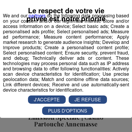
exceptionnel pour vous faire vivre l’événement au
plus près de l’action.
Le respect de votre vie
We and our
partners
do the following data processing based
privée est notre priorité
Émissions spéciales
on your consent and/or our legitimate interest: Store and/or
access information on a device; Select basic ads; Create a
personalised ads profile; Select personalised ads; Measure
ad performance; Measure content performance; Apply
market research to generate audience insights; Develop and
improve products; Create a personalised content profile;
Select personalised content; Ensure security, prevent fraud,
and debug; Technically deliver ads or content. These
technologies may process personal data such as IP address
and browsing data to offer following functionalities: Actively
scan device characteristics for identification; Use precise
geolocation data; Match and combine offline data sources;
Link different devices; Receive and use automatically-sent
device characteristics for identification.
J'ACCEPTE
JE REFUSE
PLUS D'OPTIONS
Émission Spéciale | Casino
Partouche Annemasse