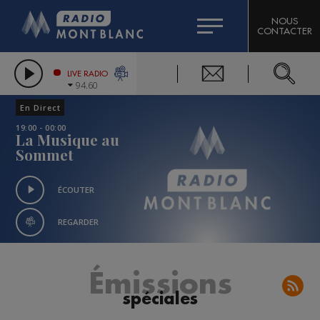
HOROSCOPE
CITIZEN MACHINERY
NOUS
CONTACTER
COMPAGNIE DU MONT-BLANC
LES CHRONIQUES DE L'EXPERT
GRAND MASSIF DOMAINES SKIABLES
LIVE RADIO
94.60
BORINI
En Direct
BIGARD
19:00 - 00:00
La Musique au
Sommet
ÉCOUTER
REGARDER
Émissions
spéciales