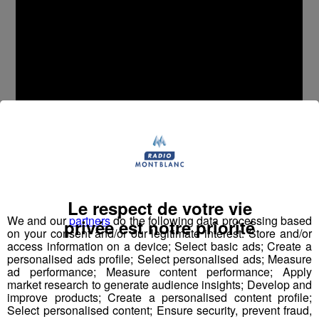
Le respect de votre vie
We and our
partners
do the following data processing based
privée est notre priorité
on your consent and/or our legitimate interest: Store and/or
access information on a device; Select basic ads; Create a
personalised ads profile; Select personalised ads; Measure
ad performance; Measure content performance; Apply
Une immersion au cœur d'un
market research to generate audience insights; Develop and
établissement aux multiples facettes
improve products; Create a personalised content profile;
Select personalised content; Ensure security, prevent fraud,