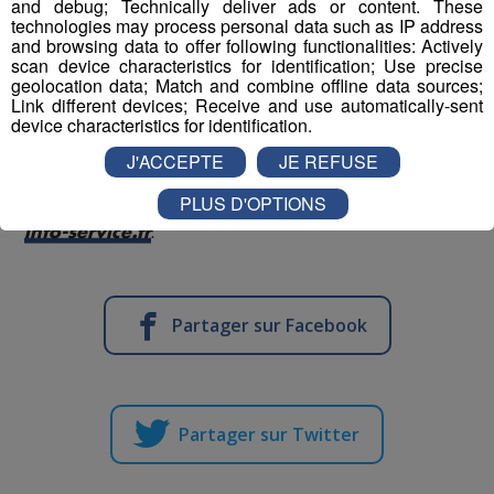
and debug; Technically deliver ads or content. These
Cette émission spéciale a permis de mettre en lumière
technologies may process personal data such as IP address
and browsing data to offer following functionalities: Actively
les femmes et les hommes qui font vivre
scan device characteristics for identification; Use precise
quotidiennement le Casino Partouche d'Annemasse,
geolocation data; Match and combine offline data sources;
ainsi que la diversité des métiers qui y sont représentés.
Link different devices; Receive and use automatically-sent
device characteristics for identification.
Jouer comporte des risques : endettement, dépendance,
J'ACCEPTE
JE REFUSE
isolement. Pour être aidé, appelez le 09 74 75 13 13
PLUS D'OPTIONS
(appel non surtaxé), ou rendez-vous sur le site
joueurs-
.
info-service.fr
Partager sur Facebook
Partager sur Twitter