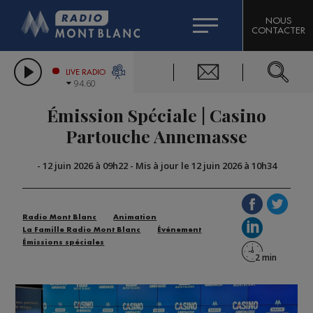
HOROSCOPE
CITIZEN MACHINERY
NOUS
CONTACTER
COMPAGNIE DU MONT-BLANC
LES CHRONIQUES DE L'EXPERT
GRAND MASSIF DOMAINES SKIABLES
LIVE RADIO
94.60
BORINI
Émission Spéciale | Casino
BIGARD
Partouche Annemasse
-
12 juin 2026 à 09h22
-
Mis à jour le 12 juin 2026 à 10h34
Radio Mont Blanc
Animation
La Famille Radio Mont Blanc
Événement
Émissions spéciales