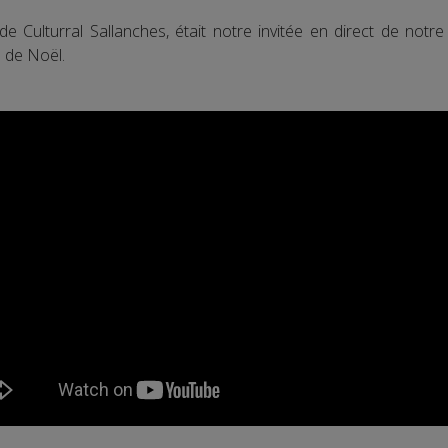
e de Culturral Sallanches, était notre invitée en direct de not
s de Noël.