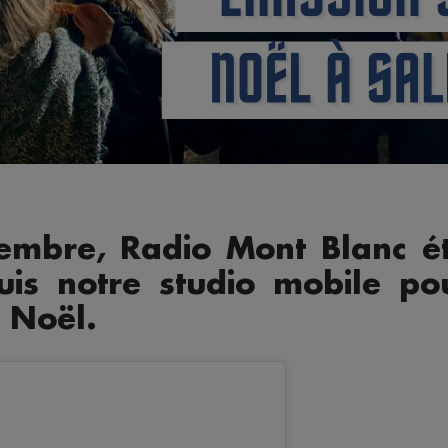
embre, Radio Mont Blanc éta
uis notre studio mobile po
e Noël.