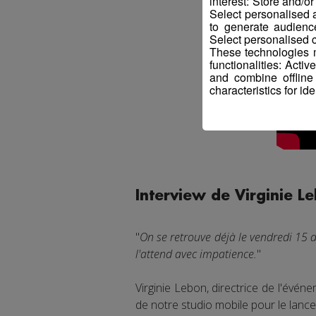
interest: Store and/o
Select personalised
to generate audienc
Select personalised c
These technologies m
functionalities: Acti
and combine offline
characteristics for ide
Interview de Virginie Le
"
On se retrouve déjà le vendredi 15 d
l'attend avec impatience.
"
Virginie Lebon, directrice de l'événe
de notre studio mobile pour le lance