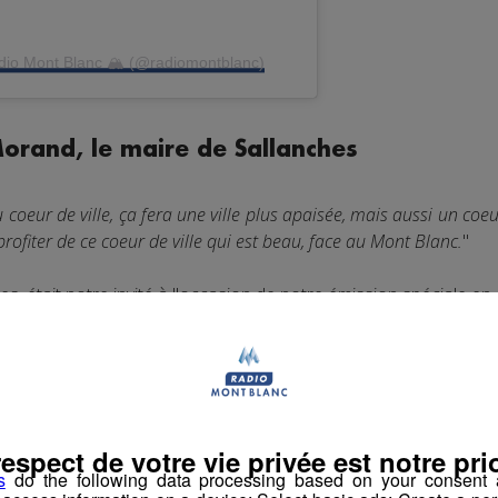
adio Mont Blanc 🏔 (@radiomontblanc)
orand, le maire de Sallanches
 coeur de ville, ça fera une ville plus apaisée, mais aussi un coeu
rofiter de ce coeur de ville qui est beau, face au Mont Blanc.
"
 était notre invité à l'occasion de notre émission spéciale en 
allanches.
respect de votre vie privée est notre prio
s
do the following data processing based on your consent a