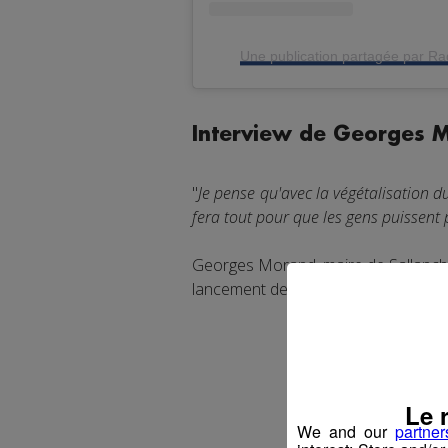
Une publication partagée par R
Interview de Georges M
"
Je pense qu'avec la végétalisation du
fera tout pour que les gens puissent p
Georges Morand, maire de Sallanches,
lancement des festivités de Noël à S
Le 
We and our
partner