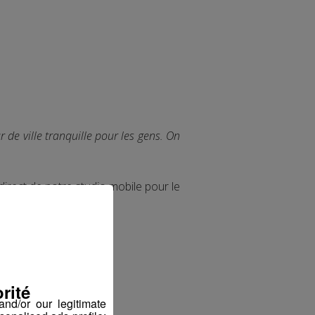
r de ville tranquille pour les gens. On
direct de notre studio mobile pour le
rité
nd/or our legitimate