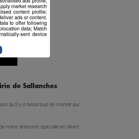
sonalised ads profile;
pply market research
sed content profile;
eliver ads or content.
ta to offer following
eolocation data; Match
atically-sent device
irie de Sallanches
e sais qu'il y a beaucoup de monde qui
n de notre émission spéciale en direct