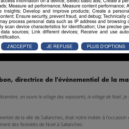
r access information on a device; Select basic ads; Create a per
 ads; Measure ad performance; Measure content performance; A
e insights; Develop and improve products; Create a personali
ontent; Ensure security, prevent fraud, and debug; Technically d
ay process personal data such as IP address and browsing da
vely scan device characteristics for identification; Use precise g
 data sources; Link different devices; Receive and use autom
ntification.
J'ACCEPTE
JE REFUSE
PLUS D'OPTIONS
bon, directrice de l'événementiel de la ma
écembre, on ouvre le village des exposants, le village de Noël. J
mentiel de la ville de Sallanches, était notre invitée à l'occasio
ment des festivités de Noël à Sallanches.