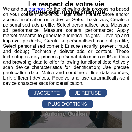
Le respect de votre vie
Combarieu
We and our
partners
do the following data processing based
privée est notre priorité
on your consent and/or our legitimate interest: Store and/or
Dans ce nouvel épisode de Pot’1 de Trail, Ludo Collet
access information on a device; Select basic ads; Create a
échange avec Maud Combarieu, une traileuse aussi
personalised ads profile; Select personalised ads; Measure
discrète que passionnée.
ad performance; Measure content performance; Apply
market research to generate audience insights; Develop and
Pot'1 de Trail
improve products; Create a personalised content profile;
Select personalised content; Ensure security, prevent fraud,
and debug; Technically deliver ads or content. These
technologies may process personal data such as IP address
and browsing data to offer following functionalities: Actively
scan device characteristics for identification; Use precise
geolocation data; Match and combine offline data sources;
Link different devices; Receive and use automatically-sent
device characteristics for identification.
J'ACCEPTE
JE REFUSE
PLUS D'OPTIONS