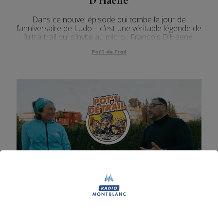
Dans ce nouvel épisode qui tombe le jour de
l’anniversaire de Ludo – c’est une véritable légende de
l’ultra-trail qui s’invite au micro : François D’Haene.
Pot'1 de Trail
Pot'1 de trail | S02EP02 - Maud