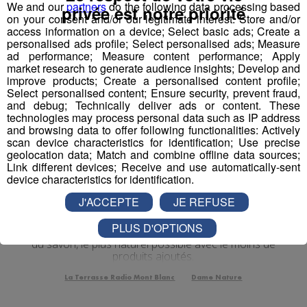
We and our
partners
do the following data processing based
privée est notre priorité
on your consent and/or our legitimate interest: Store and/or
access information on a device; Select basic ads; Create a
personalised ads profile; Select personalised ads; Measure
ad performance; Measure content performance; Apply
market research to generate audience insights; Develop and
improve products; Create a personalised content profile;
Select personalised content; Ensure security, prevent fraud,
and debug; Technically deliver ads or content. These
technologies may process personal data such as IP address
and browsing data to offer following functionalities: Actively
scan device characteristics for identification; Use precise
geolocation data; Match and combine offline data sources;
Link different devices; Receive and use automatically-sent
device characteristics for identification.
Dame Nature | Savonnerie
J'ACCEPTE
JE REFUSE
Savoyarde
PLUS D'OPTIONS
Direction Mésigny chez Rachel Trottet, qui fabrique
du savon, le plus naturel possible avec le moins de
produits ajoutés.
La Terrasse Radio Mont Blanc
Dame Nature