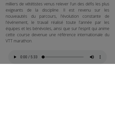
milliers de vététistes venus relever l'un des défis les plus
exigeants de la discipline. Il est revenu sur les
nouveautés du parcours, l'évolution constante de
l'événement, le travail réalisé toute l'année par les
équipes et les bénévoles, ainsi que sur l'esprit qui anime
cette course devenue une référence internationale du
VTT marathon.
Père et fils : partager la passion du VTT en famille
La MB Race est aussi une aventure familiale. Nous
avons reçu un père et son fils, engagés ensemble sur
l'épreuve. Ils nous ont raconté leur préparation, leur
motivation et ce que représente le fait de partager un tel
défi entre générations. Une belle histoire de