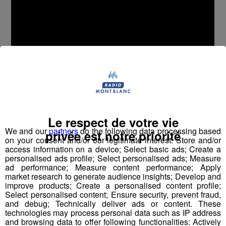
Le respect de votre vie
We and our
partners
do the following data processing based
privée est notre priorité
on your consent and/or our legitimate interest: Store and/or
access information on a device; Select basic ads; Create a
personalised ads profile; Select personalised ads; Measure
ad performance; Measure content performance; Apply
market research to generate audience insights; Develop and
improve products; Create a personalised content profile;
Select personalised content; Ensure security, prevent fraud,
and debug; Technically deliver ads or content. These
technologies may process personal data such as IP address
and browsing data to offer following functionalities: Actively