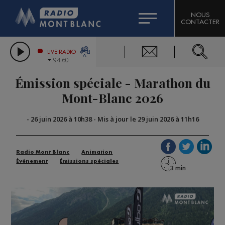
HOROSCOPE
CITIZEN MACHINERY
NOUS
CONTACTER
COMPAGNIE DU MONT-BLANC
LES CHRONIQUES DE L'EXPERT
GRAND MASSIF DOMAINES SKIABLES
LIVE RADIO
94.60
BORINI
Émission spéciale - Marathon du
BIGARD
Mont-Blanc 2026
-
26 juin 2026 à 10h38
-
Mis à jour le 29 juin 2026 à 11h16
Radio Mont Blanc
Animation
Événement
Émissions spéciales