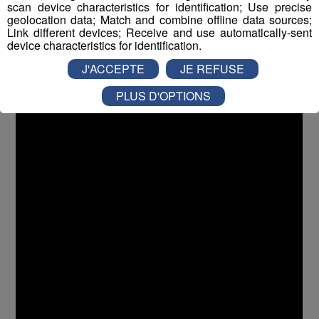
scan device characteristics for identification; Use precise
geolocation data; Match and combine offline data sources;
Link different devices; Receive and use automatically-sent
Interview de Corinne Raboutet -
device characteristics for identification.
Présidente du Club des Sports de
J'ACCEPTE
JE REFUSE
Chamonix
PLUS D'OPTIONS