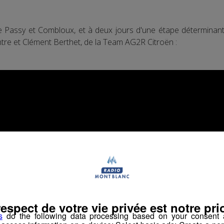
tre Passy et Combloux, et à deux jours d'une étape déterminan
tre et Clément Berthet, de la Team AG2R Citroën :
respect de votre vie privée est notre prio
s
do the following data processing based on your consent a