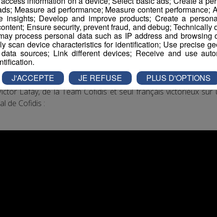
r access information on a device; Select basic ads; Create a per
 ads; Measure ad performance; Measure content performance; A
e insights; Develop and improve products; Create a personali
ontent; Ensure security, prevent fraud, and debug; Technically d
ay process personal data such as IP address and browsing da
vely scan device characteristics for identification; Use precise g
 data sources; Link different devices; Receive and use autom
ntification.
J'ACCEPTE
JE REFUSE
PLUS D'OPTIONS
tor Lafay, de la Team Cofidis et seul français victorieux su
l de Cofidis :