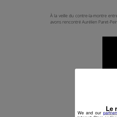
À la veille du contre-la-montre en
avons rencontré Aurélien Paret-Pein
Le 
We and our
partner