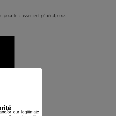
te pour le classement général, nous
rité
nd/or our legitimate