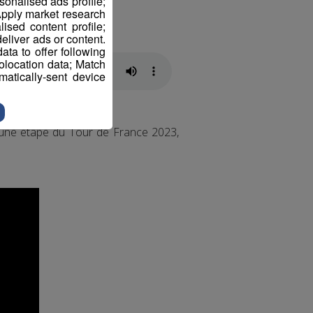
sonalised ads profile;
pply market research
sed content profile;
eliver ads or content.
ta to offer following
eolocation data; Match
atically-sent device
r une étape du Tour de France 2023,