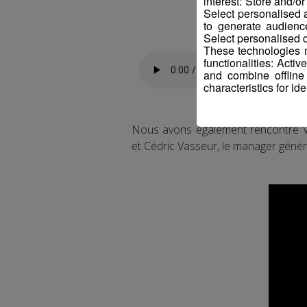
interest: Store and/o
Select personalised
to generate audienc
Select personalised c
These technologies m
functionalities: Acti
and combine offline
characteristics for ide
Nous avons également rencontré Vic
et Cédric Vasseur, le manager généra