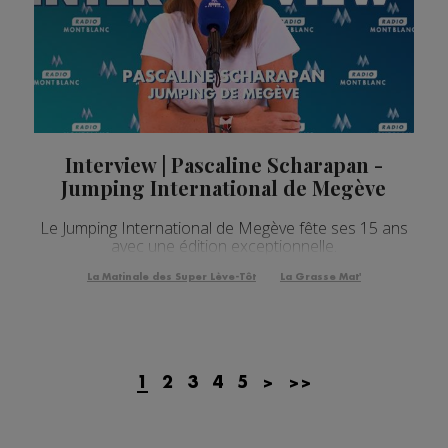
Interview | Pascaline Scharapan -
Jumping International de Megève
Le Jumping International de Megève fête ses 15 ans
avec une édition exceptionnelle.
La Matinale des Super Lève-Tôt
La Grasse Mat'
1
2
3
4
5
>
>>