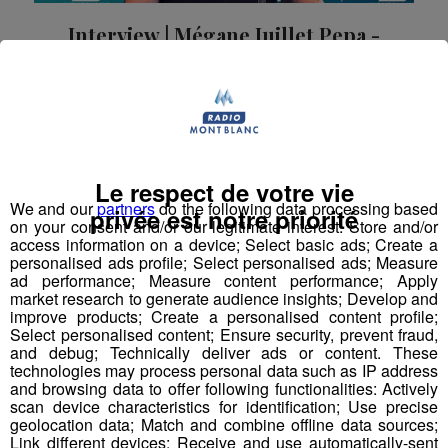
Interview | Mégane Juillet Pepa -
Les Enfants d'Abord Sallanches
Mégane Juillet Pepa, chargée de l'organisation du
Festival Les Enfants d'Abord à Sallanches, était notre
invitée sur Radio Mont Blanc.
La Matinale des Super Lève-Tôt
La Grasse Mat'
Le respect de votre vie
We and our
partners
do the following data processing based
privée est notre priorité
on your consent and/or our legitimate interest: Store and/or
access information on a device; Select basic ads; Create a
personalised ads profile; Select personalised ads; Measure
ad performance; Measure content performance; Apply
market research to generate audience insights; Develop and
improve products; Create a personalised content profile;
Select personalised content; Ensure security, prevent fraud,
and debug; Technically deliver ads or content. These
technologies may process personal data such as IP address
and browsing data to offer following functionalities: Actively
scan device characteristics for identification; Use precise
geolocation data; Match and combine offline data sources;
Link different devices; Receive and use automatically-sent