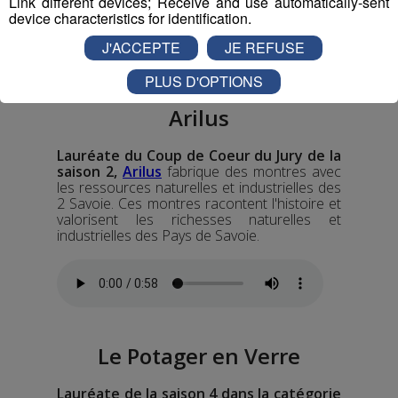
Link different devices; Receive and use automatically-sent
device characteristics for identification.
J'ACCEPTE
JE REFUSE
PLUS D'OPTIONS
Arilus
Lauréate du Coup de Coeur du Jury de la
saison 2,
Arilus
fabrique des montres avec
les ressources naturelles et industrielles des
2 Savoie. Ces montres racontent l'histoire et
valorisent les richesses naturelles et
industrielles des Pays de Savoie.
Le Potager en Verre
Lauréate de la saison 4 dans la catégorie