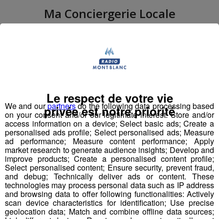
Ma Conciergerie Locale
Lauréate de la saison 1 dans la catégorie
Économie Sociale et Solidaire,
Ma
Conciergerie Locale (Solus)
est spécialiste
des conciergeries d'entreprise et de quartier.
L'entreprise agit pour un quotidien plus
pratique et local au coeur des quartiers de
Haute-Savoie.
Le respect de votre vie
We and our
partners
do the following data processing based
privée est notre priorité
on your consent and/or our legitimate interest: Store and/or
access information on a device; Select basic ads; Create a
personalised ads profile; Select personalised ads; Measure
ad performance; Measure content performance; Apply
market research to generate audience insights; Develop and
Champ des Cîmes
improve products; Create a personalised content profile;
Select personalised content; Ensure security, prevent fraud,
Lauréate de la saison 1 dans la catégorie
and debug; Technically deliver ads or content. These
Aménagement Durable en Montagne,
technologies may process personal data such as IP address
Champ des Cîmes
est une entreprise
de
and browsing data to offer following functionalities: Actively
travaux paysagers et d’espaces naturels, qui
scan device characteristics for identification; Use precise
contribue, à son échelle, à la valorisation de
geolocation data; Match and combine offline data sources;
l’espace montagnard.