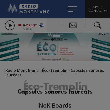
HOROSCOPE
CITIZEN MACHINERY
NOUS
CONTACTER
COMPAGNIE DU MONT-BLANC
LES CHRONIQUES DE L'EXPERT
GRAND MASSIF DOMAINES SKIABLES
LIVE RADIO
94.60
BORINI
BIGARD
Radio Mont Blanc
Éco-Tremplin - Capsules sonores
lauréats
Éco-Tremplin
Capsules sonores lauréats
NoK Boards