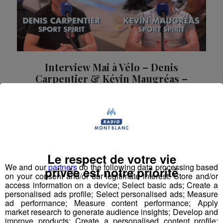
Interview Mai à Vélo – Denis
Carpentier & Kévin Maugréas –
Sport Spirit Saint-Gervais
Sport Spirit à Saint-Gervais était au micro de Radio
Mont Blanc pour parler de la pratique du vélo sous
toutes ses formes, ainsi que de la vente et de la
location de vélos en montagne.
La Matinale des Super Lève-Tôt
Le respect de votre vie
We and our
partners
do the following data processing based
privée est notre priorité
on your consent and/or our legitimate interest: Store and/or
access information on a device; Select basic ads; Create a
personalised ads profile; Select personalised ads; Measure
ad performance; Measure content performance; Apply
market research to generate audience insights; Develop and
improve products; Create a personalised content profile;