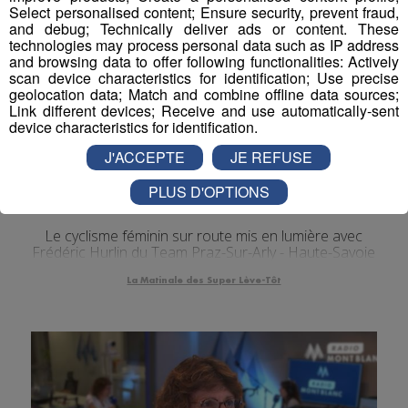
Select personalised content; Ensure security, prevent fraud,
and debug; Technically deliver ads or content. These
technologies may process personal data such as IP address
and browsing data to offer following functionalities: Actively
scan device characteristics for identification; Use precise
geolocation data; Match and combine offline data sources;
Link different devices; Receive and use automatically-sent
device characteristics for identification.
J'ACCEPTE
JE REFUSE
Interview Mai à Vélo – Frédéric
PLUS D'OPTIONS
Hurlin – Team Praz-sur-Arly
Le cyclisme féminin sur route mis en lumière avec
Frédéric Hurlin du Team Praz-Sur-Arly - Haute-Savoie
La Matinale des Super Lève-Tôt