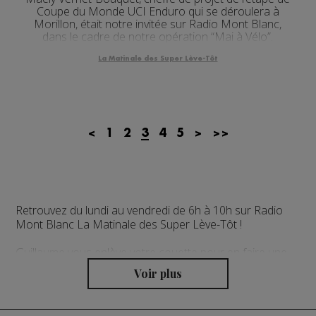
Coupe du Monde UCI Enduro qui se déroulera à
Morillon, était notre invitée sur Radio Mont Blanc,
dans le cadre de notre opération “Mai à Vélo”.
La Matinale des Super Lève-Tôt
<
1
2
3
4
5
>
>>
Retrouvez du lundi au vendredi de 6h à 10h sur Radio
Mont Blanc La Matinale des Super Lève-Tôt !
Guillaume vous enlève votre couette pour en faire une
cape avec un seul objectif : vous emmener au travail de
bonne humeur ! Le local au sommet avec des invités
chaque matin en direct, des cadeaux, la météo,
l'horoscope, l'agenda et pleins d'autres surprises à