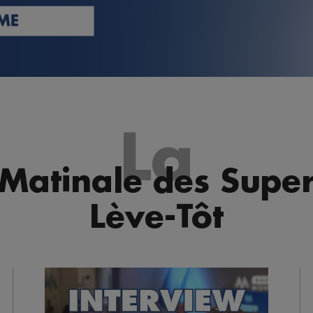
La
Matinale des Supe
Lève-Tôt