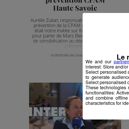
Haute Savoie
Aurélie Zulian, responsable du département
prévention de la CPAM de Haute-Savoie,
était notre invitée sur Radio Mont Blanc
pour parler de Mars Bleu, le mois national
de sensibilisation au dépistage du cancer
colorectal.
Le 
La Matinale des Super Lève-Tôt
We and our
partner
interest: Store and/o
Select personalised
to generate audienc
Select personalised c
These technologies m
functionalities: Acti
and combine offline
characteristics for ide