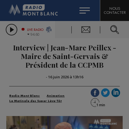
HOROSCOPE
CITIZEN MACHINERY
NOUS
CONTACTER
COMPAGNIE DU MONT-BLANC
LES CHRONIQUES DE L'EXPERT
GRAND MASSIF DOMAINES SKIABLES
LIVE RADIO
94.60
BORINI
Interview | Jean-Marc Peillex -
BIGARD
Maire de Saint-Gervais &
Président de la CCPMB
-
16 juin 2026 à 13h16
Radio Mont Blanc
Animation
La Matinale des Super Lève-Tôt