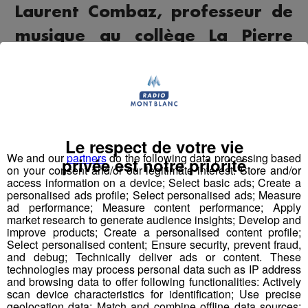
Laurent Combaz, professeur de
musique au collège La Pierre
des Fées à Reignier-Ésery, était
notre invité sur Radio Mont
Blanc dans « Des locaux dans
nos locaux ».
Le respect de votre vie
We and our
partners
do the following data processing based
privée est notre priorité
Il est venu nous parler d’un beau projet porté par ses
on your consent and/or our legitimate interest: Store and/or
élèves, récemment récompensés par le prix « Non au
access information on a device; Select basic ads; Create a
personalised ads profile; Select personalised ads; Measure
harcèlement » décerné par le ministère de l’Éducation
ad performance; Measure content performance; Apply
nationale pour leur court-métrage "Le cri du silence".
market research to generate audience insights; Develop and
improve products; Create a personalised content profile;
Select personalised content; Ensure security, prevent fraud,
À travers cette réalisation, les collégiens ont souhaité
and debug; Technically deliver ads or content. These
sensibiliser au harcèlement scolaire en mettant en image
technologies may process personal data such as IP address
ses mécanismes, ses conséquences et surtout
and browsing data to offer following functionalities: Actively
scan device characteristics for identification; Use precise
l’importance de libérer la parole et de briser l’isolement.
geolocation data; Match and combine offline data sources;