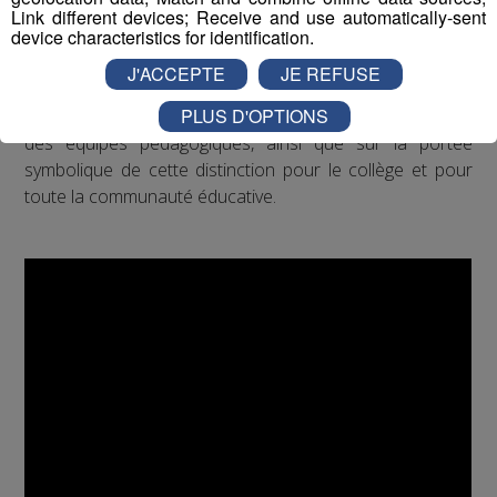
Un travail collectif fort, à la fois artistique et engagé, qui a
Link different devices; Receive and use automatically-sent
su convaincre le jury national.
device characteristics for identification.
J'ACCEPTE
JE REFUSE
Au micro de Radio Mont Blanc, Laurent Combaz est
PLUS D'OPTIONS
revenu sur la genèse du projet, l’implication des élèves et
des équipes pédagogiques, ainsi que sur la portée
symbolique de cette distinction pour le collège et pour
toute la communauté éducative.