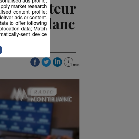
sonalised ads profile;
 - Directeur
pply market research
sed content profile;
eliver ads or content.
y Mont-Blanc
ta to offer following
eolocation data; Match
atically-sent device