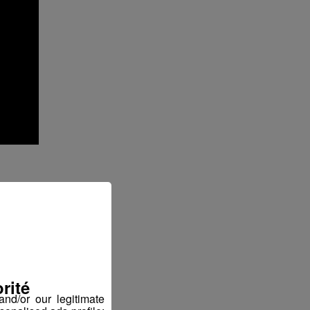
ter
rité
nd/or our legitimate