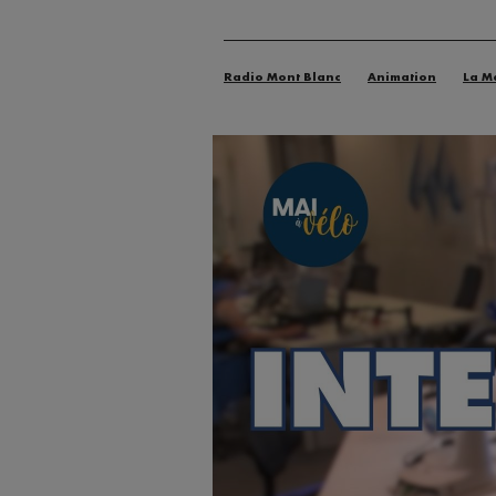
Radio Mont Blanc
Animation
La M