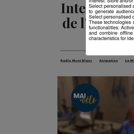
interest: Store and/o
Interview M
Select personalised
to generate audienc
Select personalised c
de l'Office
These technologies m
functionalities: Acti
and combine offline
characteristics for ide
Radio Mont Blanc
Animation
La M