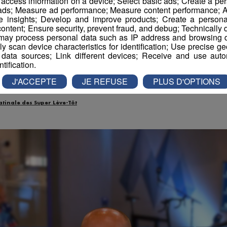
r access information on a device; Select basic ads; Create a per
ai à Vélo | Léon Fuchs
 ads; Measure ad performance; Measure content performance; A
e insights; Develop and improve products; Create a personali
ontent; Ensure security, prevent fraud, and debug; Technically d
 de Tourisme de Pass
ay process personal data such as IP address and browsing da
vely scan device characteristics for identification; Use precise g
 data sources; Link different devices; Receive and use autom
ntification.
-
29 mai 2026 à 14h08
J'ACCEPTE
JE REFUSE
PLUS D'OPTIONS
atinale des Super Lève-Tôt