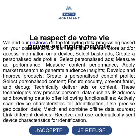
Le respect de votre vie
We and our
partners
do the following data processing based
1 Accompagnant Éducatif et Social ou
privée est notre priorité
on your consent and/or our legitimate interest: Store and/or
Aide Médico-Psychologique ou Aide-
access information on a device; Select basic ads; Create a
Soignant diplômé ou faisant fonction
personalised ads profile; Select personalised ads; Measure
ad performance; Measure content performance; Apply
Expérience dans le handicap souhaitée, débutant
market research to generate audience insights; Develop and
improve products; Create a personalised content profile;
accepté.
Select personalised content; Ensure security, prevent fraud,
Autre diplôme accepté : Moniteur-Educateur.
and debug; Technically deliver ads or content. These
> poste à pourvoir dès que possible
technologies may process personal data such as IP address
and browsing data to offer following functionalities: Actively
scan device characteristics for identification; Use precise
Conditions
:
geolocation data; Match and combine offline data sources;
Link different devices; Receive and use automatically-sent
CDI, 35h hebdomadaires, travail 1 weekend /2
device characteristics for identification.
(prime les dimanches travaillés)
J'ACCEPTE
JE REFUSE
Rémunération base conventionnelle CCN 1966,