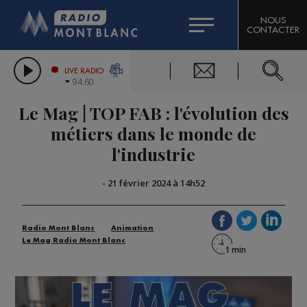
HOROSCOPE
CITIZEN MACHINERY
NOUS
CONTACTER
COMPAGNIE DU MONT-BLANC
LES CHRONIQUES DE L'EXPERT
GRAND MASSIF DOMAINES SKIABLES
LIVE RADIO
94.60
BORINI
Le Mag | TOP FAB : l'évolution des
BIGARD
métiers dans le monde de
l'industrie
-
21 février 2024 à 14h52
Radio Mont Blanc
Animation
Le Mag Radio Mont Blanc