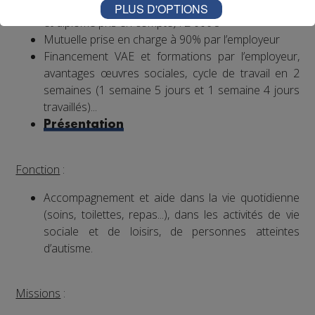
salaire brut mensuel (indicatif de base, ancienneté
PLUS D'OPTIONS
et diplôme pris en compte) : 2 000€
Mutuelle prise en charge à 90% par l’employeur
Financement VAE et formations par l’employeur,
avantages œuvres sociales, cycle de travail en 2
semaines (1 semaine 5 jours et 1 semaine 4 jours
travaillés)...
Présentation
Fonction
:
Accompagnement et aide dans la vie quotidienne
(soins, toilettes, repas...), dans les activités de vie
sociale et de loisirs, de personnes atteintes
d’autisme.
Missions
: