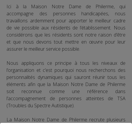
Ici à la Maison Notre Dame de Philerme, qui
accompagne des personnes handicapées, nous
travaillons ardemment pour apporter le meilleur cadre
de vie possible aux résidents de l’établissement. Nous
considérons que les résidents sont notre raison d’être
et que nous devons tout mettre en œuvre pour leur
assurer le meilleur service possible.
Nous appliquons ce principe à tous les niveaux de
l’organisation et c’est pourquoi nous recherchons des
personnalités dynamiques qui sauront réunir tous les
éléments afin que la Maison Notre Dame de Philerme
soit reconnue comme une référence dans
l’accompagnement de personnes atteintes de TSA
(Troubles du Spectre Autistique).
La Maison Notre Dame de Philerme recrute plusieurs
profils :