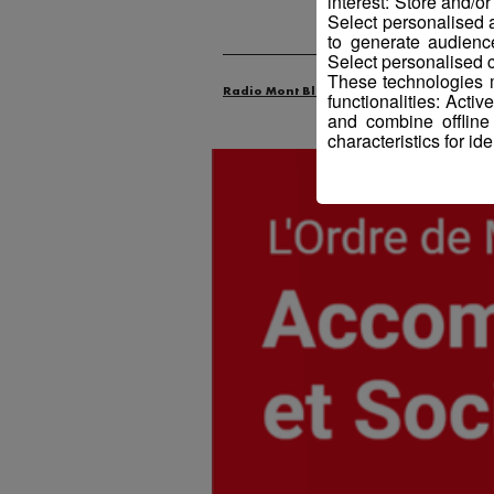
interest: Store and/o
Select personalised
to generate audienc
Select personalised c
These technologies m
Radio Mont Blanc
Animation
Offr
functionalities: Acti
and combine offline
characteristics for ide