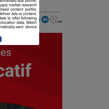
sonalised ads profile;
pply market research
sed content profile;
eliver ads or content.
ta to offer following
eolocation data; Match
atically-sent device