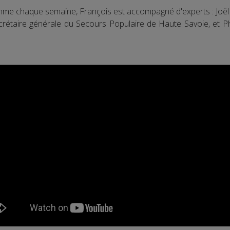
me chaque semaine, François est accompagné d'experts : Joël 
rétaire générale du Secours Populaire de Haute Savoie, et Phi