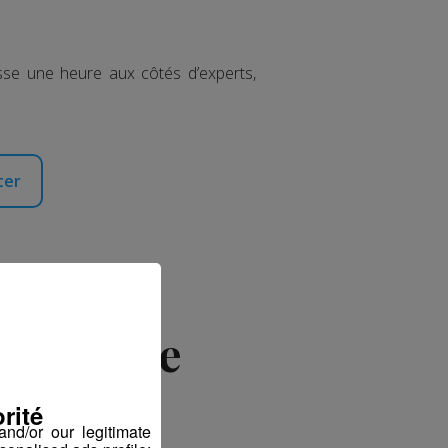
sse une heure aux côtés d’experts,
ter
e Dame de
rité
nd/or our legitimate