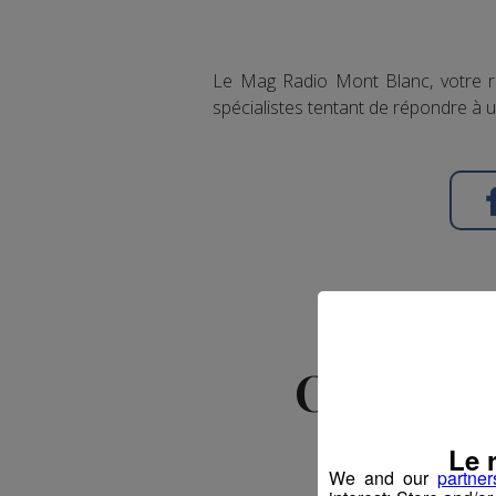
Le Mag Radio Mont Blanc, votre re
spécialistes tentant de répondre à u
Offre d'
Le 
We and our
partner