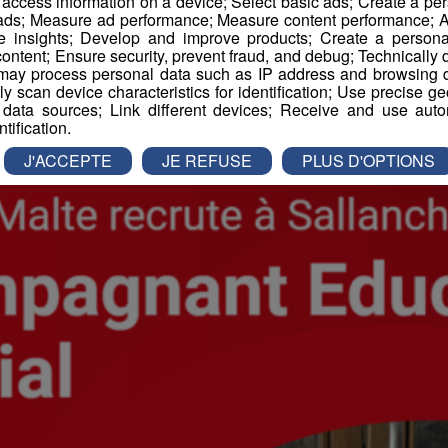
r access information on a device; Select basic ads; Create a per
 ads; Measure ad performance; Measure content performance; A
-
15 avril 2024 à 09h35
e insights; Develop and improve products; Create a personali
ontent; Ensure security, prevent fraud, and debug; Technically d
ay process personal data such as IP address and browsing da
es d'Emploi
vely scan device characteristics for identification; Use precise g
 data sources; Link different devices; Receive and use autom
ntification.
J'ACCEPTE
JE REFUSE
PLUS D'OPTIONS