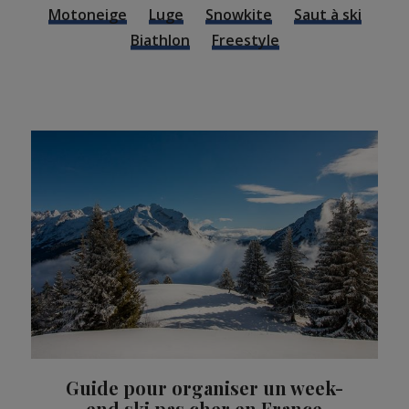
Motoneige
Luge
Snowkite
Saut à ski
Biathlon
Freestyle
Guide pour organiser un week-
end ski pas cher en France