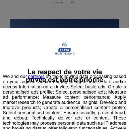
Rando
Ski
Le respect de votre vie
We and our
partners
do the following data processing based
privée est notre priorité
on your consent and/or our legitimate interest: Store and/or
access information on a device; Select basic ads; Create a
personalised ads profile; Select personalised ads; Measure
ad performance; Measure content performance; Apply
Toutes les stations de ski près du
market research to generate audience insights; Develop and
Mont Blanc
improve products; Create a personalised content profile;
Select personalised content; Ensure security, prevent fraud,
and debug; Technically deliver ads or content. These
Choisir une station de ski près du Mont Blanc : nos
technologies may process personal data such as IP address
coups de cœur
and browsing data to offer following functionalities: Actively