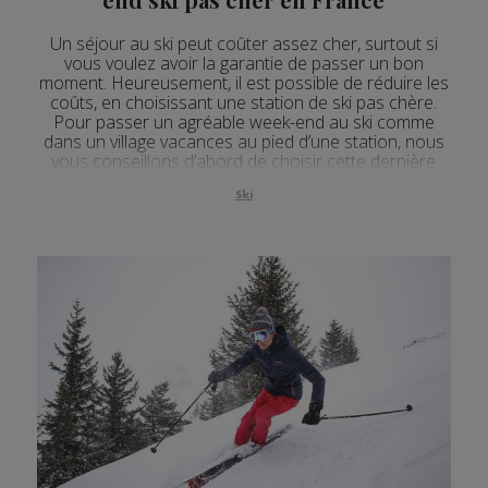
Un séjour au ski peut coûter assez cher, surtout si
vous voulez avoir la garantie de passer un bon
moment. Heureusement, il est possible de réduire les
coûts, en choisissant une station de ski pas chère.
Pour passer un agréable week-end au ski comme
dans un village vacances au pied d’une station, nous
vous conseillons d’abord de choisir cette dernière
près de chez vous afin de limiter les frais de
déplacement.
Ski