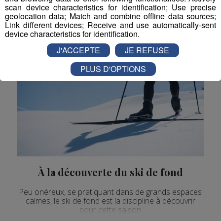
scan device characteristics for identification; Use precise
Ski
Stations
geolocation data; Match and combine offline data sources;
Link different devices; Receive and use automatically-sent
device characteristics for identification.
J'ACCEPTE
JE REFUSE
PLUS D'OPTIONS
À la découverte du ski de fond
Peu onéreux, se pratiquant dans de grands espaces
calmes, le ski de fond est la discipline à découvrir
pour cette saison