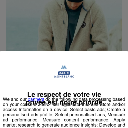
Adoptez une polaire écoresponsable
Rien ne vaut une bonne polaire écoresponsable pour
affronter les températures qui dégringolent. Mais voilà,
Le respect de votre vie
entre les étiquettes vertes et les promesses marketing, il
We and our
partners
do the following data processing based
n'est pas facile de s'y retrouver. Recyclée, française,
privée est notre priorité
on your consent and/or our legitimate interest: Store and/or
certifiée... que cache vraiment ce jargon ? On vous
access information on a device; Select basic ads; Create a
explique tout sur cet indémodable vêtement de l'hiver.
personalised ads profile; Select personalised ads; Measure
ad performance; Measure content performance; Apply
Outdoor
market research to generate audience insights; Develop and