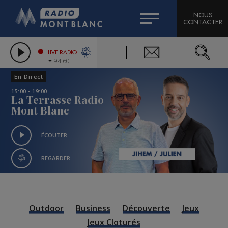
HOROSCOPE
CITIZEN MACHINERY
NOUS
CONTACTER
COMPAGNIE DU MONT-BLANC
LES CHRONIQUES DE L'EXPERT
GRAND MASSIF DOMAINES SKIABLES
LIVE RADIO
94.60
BORINI
En Direct
BIGARD
15:00 - 19:00
La Terrasse Radio
Mont Blanc
ÉCOUTER
REGARDER
Outdoor
Business
Découverte
Jeux
Jeux Cloturés