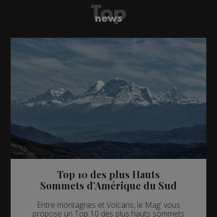
Top
news
Top 10 des plus Hauts
Sommets d’Amérique du Sud
Entre montagnes et Volcans, le Mag' vous
propose un Top 10 des plus hauts sommets