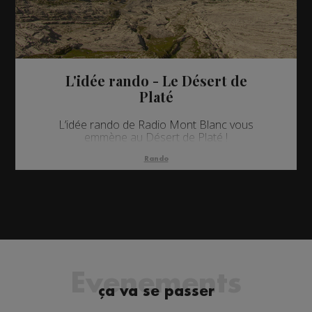
L'idée rando - Le Désert de
Platé
L’idée rando de Radio Mont Blanc vous
emmène au Désert de Platé !
Rando
Evenements
ça va se passer