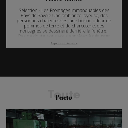
Sélection - Les Fromages immanquables des
Pays de Savoie Une ambiance joyeuse, des
personnes chaleureuses, une bonne odeur de
pommes de terre et de charcuterie, des
montagnes se dessinant derrière la fenêtre…
Pas de doute, vous vous apprêtez à déguster
un repas savoyard. Mais que serait un repas
Esprit patrimoine
en Savoie & Haute-Savoie sans ses fameux
fromages ? Petit tour d’horizon des fromages
sav...
Toute
l'actu