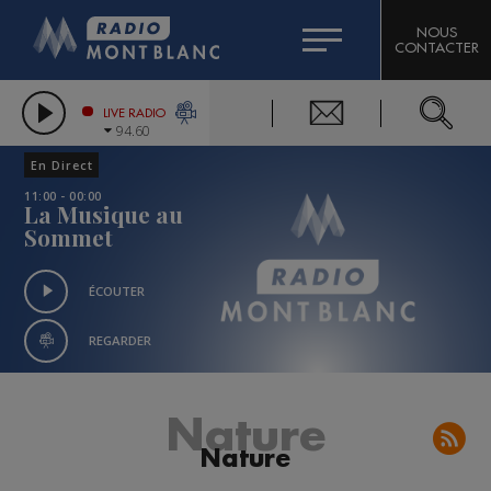
HOROSCOPE
CITIZEN MACHINERY
NOUS
CONTACTER
COMPAGNIE DU MONT-BLANC
LES CHRONIQUES DE L'EXPERT
GRAND MASSIF DOMAINES SKIABLES
LIVE RADIO
94.60
BORINI
En Direct
BIGARD
11:00 - 00:00
La Musique au
Sommet
ÉCOUTER
REGARDER
Nature
Nature