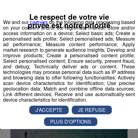
A la découvert du Salar d'Uyuni
Le respect de votre vie
We and our
partners
do the following data processing based
privée est notre priorité
L'un des sites les plus exceptionnels au monde, le
on your consent and/or our legitimate interest: Store and/or
Salar d'Uyuni attire et intrigue les voyageurs du
access information on a device; Select basic ads; Create a
monde entier. Partez à la découverte de ce désert de
personalised ads profile; Select personalised ads; Measure
sel exceptionnel
ad performance; Measure content performance; Apply
market research to generate audience insights; Develop and
Nature
improve products; Create a personalised content profile;
Select personalised content; Ensure security, prevent fraud,
and debug; Technically deliver ads or content. These
technologies may process personal data such as IP address
and browsing data to offer following functionalities: Actively
scan device characteristics for identification; Use precise
geolocation data; Match and combine offline data sources;
Link different devices; Receive and use automatically-sent
device characteristics for identification.
J'ACCEPTE
JE REFUSE
PLUS D'OPTIONS