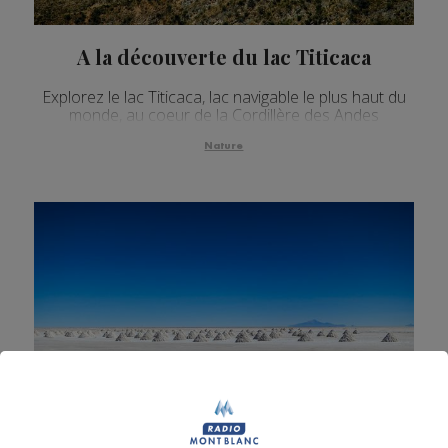
A la découverte du lac Titicaca
Explorez le lac Titicaca, lac navigable le plus haut du
monde, au coeur de la Cordillère des Andes
Nature