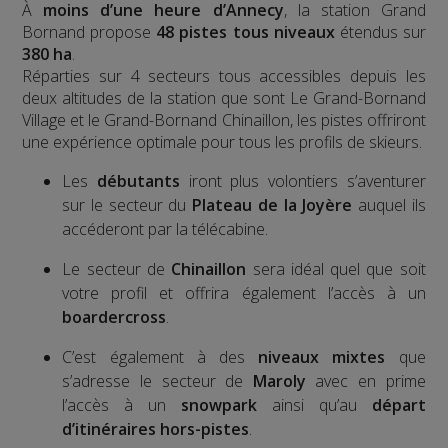
À
moins d’une heure d’Annecy
, la station Grand
Bornand propose
48 pistes tous niveaux
étendus sur
380 ha
.
Réparties sur 4 secteurs tous accessibles depuis les
deux altitudes de la station que sont Le Grand-Bornand
Village et le Grand-Bornand Chinaillon, les pistes offriront
une expérience optimale pour tous les profils de skieurs.
Les
débutants
iront plus volontiers s’aventurer
sur le secteur du
Plateau de la Joyère
auquel ils
accéderont par la télécabine.
Le secteur de
Chinaillon
sera idéal quel que soit
votre profil et offrira également l’accès à un
boardercross
.
C’est également à des
niveaux mixtes
que
s’adresse le secteur de
Maroly
avec en prime
l’accès à un
snowpark
ainsi qu’au
départ
d’itinéraires hors-pistes
.