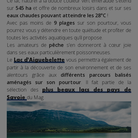
Ce lac naturel à la douce couleur vert émeraude s’étend
sur
545 ha
et offre de nombreux loisirs dans et sur ses
eaux chaudes pouvant atteindre les 28°C
!
Avec pas moins de
9 plages
sur son pourtour, vous
pourrez vous y détendre en toute quiétude et profiter de
toutes les activités aquatiques qu’il propose.
Les amateurs de
pêche
s’en donneront à cœur joie
dans ses eaux particulièrement poissonneuses.
Le
vous permettra également de
Lac d'Aiguebelette
partir à la découverte de son environnement et de ses
alentours grâce aux
différents parcours balisés
aménagés sur son pourtour
. Il fait partie de la
sélection des
plus beaux lacs des pays de
du Mag.
Savoie