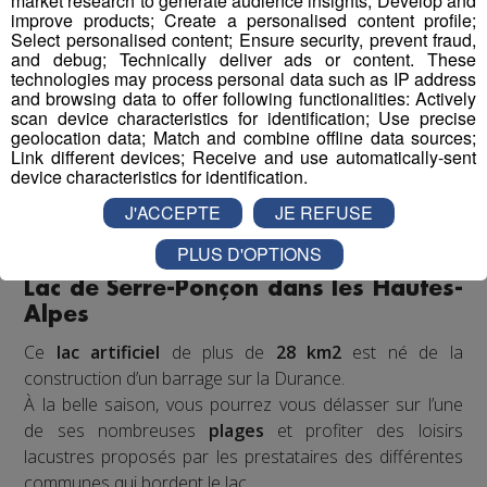
market research to generate audience insights; Develop and
manque. Vous y trouverez également des
aires de
improve products; Create a personalised content profile;
Select personalised content; Ensure security, prevent fraud,
pique-nique et de barbecue
ainsi que quelques
and debug; Technically deliver ads or content. These
restaurants
.
technologies may process personal data such as IP address
Au-delà des activités aquatiques, vous pourrez vous
and browsing data to offer following functionalities: Actively
scan device characteristics for identification; Use precise
essayer à l’
accrobranche
, au
tir à l’arc
ou encore au
geolocation data; Match and combine offline data sources;
mini-golf
. Vous aurez l’embarras du choix pour vous
Link different devices; Receive and use automatically-sent
amuser et passer un agréable moment de détente.
device characteristics for identification.
Entouré par la
forêt
de Matte, vous pourrez en profiter
J'ACCEPTE
JE REFUSE
pour faire une petite
balade entre les pins
dans un
décor splendide.
PLUS D'OPTIONS
Lac de Serre-Ponçon dans les Hautes-
Alpes
Ce
lac artificiel
de plus de
28 km2
est né de la
construction d’un barrage sur la Durance.
À la belle saison, vous pourrez vous délasser sur l’une
de ses nombreuses
plages
et profiter des loisirs
lacustres proposés par les prestataires des différentes
communes qui bordent le lac.