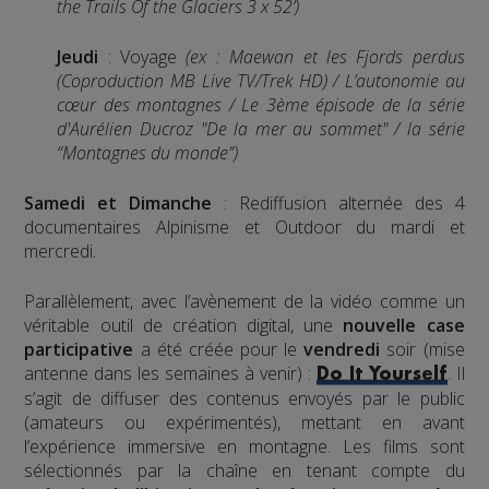
the Trails Of the Glaciers 3 x 52’)
Jeudi
: Voyage
(ex : Maewan et les Fjords perdus
(Coproduction MB Live TV/Trek HD) / L’autonomie au
cœur des montagnes
/
Le 3ème épisode de la série
d'Aurélien Ducroz "De la mer au sommet" / la série
“
Montagnes du monde”)
Samedi et Dimanche
: Rediffusion alternée des 4
documentaires Alpinisme et Outdoor du mardi et
mercredi.
Parallèlement, avec l’avènement de la vidéo comme un
véritable outil de création digital, une
nouvelle case
participative
a été créée pour le
vendredi
soir (mise
antenne dans les semaines à venir) :
. Il
Do It Yourself
s’agit de diffuser des contenus envoyés par le public
(amateurs ou expérimentés), mettant en avant
l’expérience immersive en montagne. Les films sont
sélectionnés par la chaîne en tenant compte du