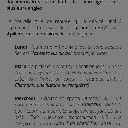
documentaires abordant la montagne sous
plusieurs angles
.
La nouvelle grille de rentrée, qui a débuté lundi 3
septembre, met en avant dans le
prime time
(21h-23h)
4 piliers documentaires
du lundi au jeudi :
Lundi
: Patrimoine, Art de vivre
(ex : La série Versants
Secrets /
les Alpes vus du ciel
(produit par Arte)
Mardi
: Alpinisme, Aventure, Expédition
(ex : La Série
Trace de Légendes / Les Voies Féminines / Une série
3x52’ “Aux limites du corps” / Quatorze 2000 /
Chamonix, une histoire de conquêtes
)
Mercredi
: Activités et sports Outdoor
(ex : Des
documentaires unitaires sur le
Trail/Ultra Trail
tels
que : Courir ou mourir, La diagonale des fous 20 ans
déjà, Trail Xperience (coproduction MB Live
TV/Spicee), la série
Ultra Trail World Tour 2018
… On