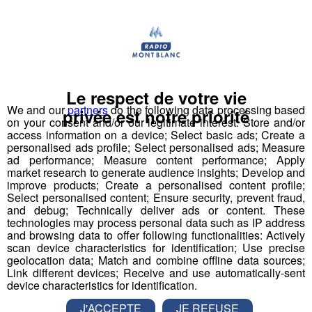
pour les images ou les musiques utilisées.
Partager sur Facebook
Le respect de votre vie
We and our
partners
do the following data processing based
privée est notre priorité
on your consent and/or our legitimate interest: Store and/or
Partager sur Twitter
access information on a device; Select basic ads; Create a
personalised ads profile; Select personalised ads; Measure
ad performance; Measure content performance; Apply
market research to generate audience insights; Develop and
improve products; Create a personalised content profile;
Select personalised content; Ensure security, prevent fraud,
MB Live TV, la chaîne Montagne
and debug; Technically deliver ads or content. These
inspirée par le Mont Blanc
technologies may process personal data such as IP address
and browsing data to offer following functionalities: Actively
scan device characteristics for identification; Use precise
Publié par
-
11 septembre 2018 à 14h21
-
Mis à jour le 17
geolocation data; Match and combine offline data sources;
septembre 2018 à 10h16
Link different devices; Receive and use automatically-sent
device characteristics for identification.
J'ACCEPTE
JE REFUSE
Le Magazine
Outdoor
Esprit outdoor