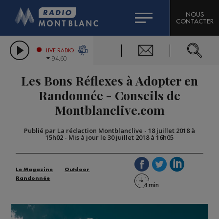
HOROSCOPE
CITIZEN MACHINERY
NOUS
CONTACTER
COMPAGNIE DU MONT-BLANC
LES CHRONIQUES DE L'EXPERT
GRAND MASSIF DOMAINES SKIABLES
LIVE RADIO
94.60
BORINI
Les Bons Réflexes à Adopter en
BIGARD
Randonnée - Conseils de
Montblanclive.com
Publié par La rédaction Montblanclive
-
18 juillet 2018 à
15h02
-
Mis à jour le 30 juillet 2018 à 16h05
Le Magazine
Outdoor
Randonnée