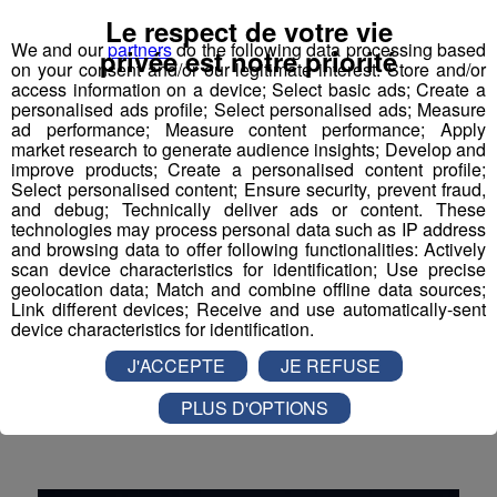
Le respect de votre vie
We and our
partners
do the following data processing based
privée est notre priorité
on your consent and/or our legitimate interest: Store and/or
access information on a device; Select basic ads; Create a
personalised ads profile; Select personalised ads; Measure
ad performance; Measure content performance; Apply
market research to generate audience insights; Develop and
improve products; Create a personalised content profile;
Select personalised content; Ensure security, prevent fraud,
Préparer son sac à dos léger pour
and debug; Technically deliver ads or content. These
partir en trek - Conseils de
technologies may process personal data such as IP address
and browsing data to offer following functionalities: Actively
Montblanclive.com
scan device characteristics for identification; Use precise
geolocation data; Match and combine offline data sources;
Pour partir en trek ou en randonnée dans des
Link different devices; Receive and use automatically-sent
conditions optimales, il est primordial de bien faire
device characteristics for identification.
son sac. Optimiser son sac à dos permet
d'économiser les efforts, éviter les accidents, et avoir
J'ACCEPTE
JE REFUSE
une meilleure stabilité durant la marche. Il est
conseillé de limiter le poids de son sac à dos à moins
PLUS D'OPTIONS
de 15% à 20% de votre poids. Découvrez les conseils
Outdoor
Randonnée
Trek
de Montblanclive.com pour que votre sac à dos ...