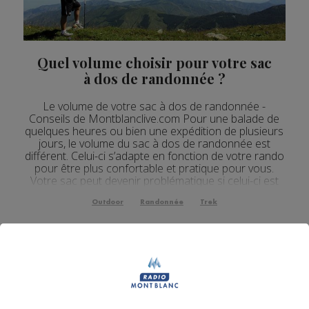
Quel volume choisir pour votre sac
à dos de randonnée ?
Le volume de votre sac à dos de randonnée -
Conseils de Montblanclive.com Pour une balade de
quelques heures ou bien une expédition de plusieurs
jours, le volume du sac à dos de randonnée est
différent. Celui-ci s’adapte en fonction de votre rando
pour être plus confortable et pratique pour vous.
Votre sac peut devenir problématique si celui-ci est
trop lourd ou bien pas adapté à votre type de r...
Outdoor
Randonnée
Trek