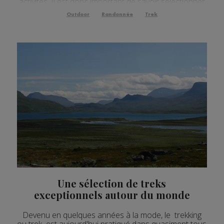
activités. Il est donc important de savoir sélectionner
la tente qui vous correspondra et appropriée aux
Outdoor
Randonnée
Trek
activités que vous allez pratiquer. Découvrez les ...
Une sélection de treks
exceptionnels autour du monde
Devenu en quelques années à la mode, le trekking
ou trek est aujourd'hui pratiqué dans quasiment tous