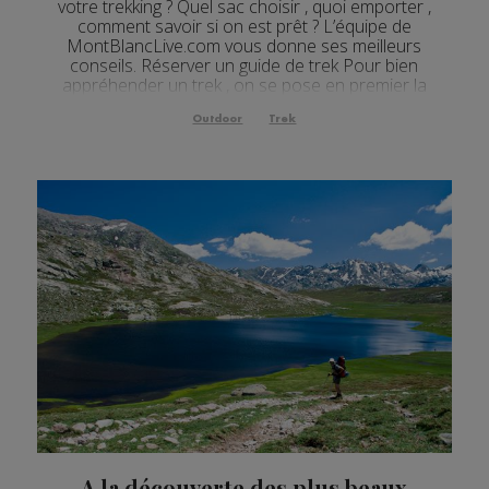
votre trekking ? Quel sac choisir , quoi emporter ,
comment savoir si on est prêt ? L’équipe de
MontBlancLive.com vous donne ses meilleurs
conseils. Réserver un guide de trek Pour bien
appréhender un trek , on se pose en premier la
question de l’accompagnement par un guide . Pour
une premièr...
Outdoor
Trek
A la découverte des plus beaux