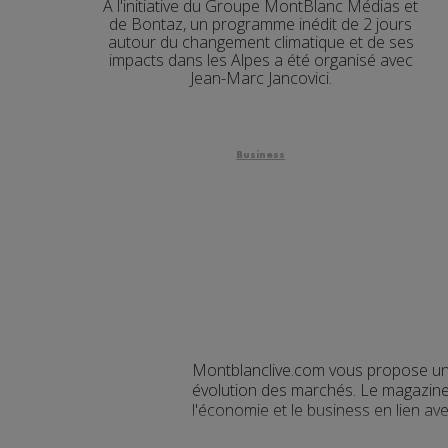
À l'initiative du Groupe MontBlanc Médias et
de Bontaz, un programme inédit de 2 jours
autour du changement climatique et de ses
impacts dans les Alpes a été organisé avec
Jean-Marc Jancovici.
Business
Montblanclive.com vous propose une 
évolution des marchés. Le magazine v
l'économie et le business en lien av