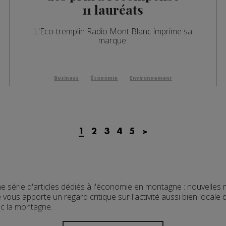
11 lauréats
L'Eco-tremplin Radio Mont Blanc imprime sa
marque.
Business
Économie
Environnement
1
2
3
4
5
>
série d'articles dédiés à l'économie en montagne : nouvelles 
ous apporte un regard critique sur l'activité aussi bien locale 
ec la montagne.