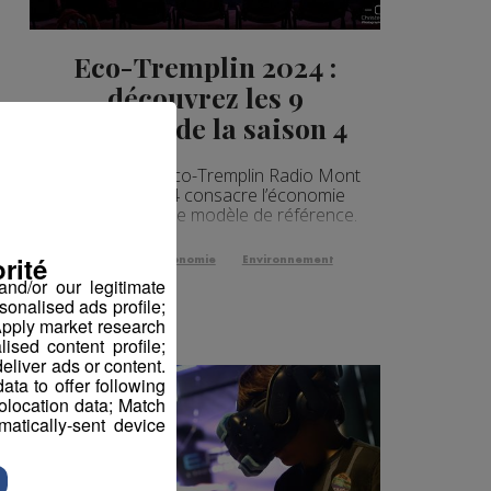
Eco-Tremplin 2024 :
découvrez les 9
lauréats de la saison 4
La cérémonie Éco-Tremplin Radio Mont
Blanc saison 4 consacre l’économie
circulaire comme modèle de référence.
rité
Business
Économie
Environnement
nd/or our legitimate
sonalised ads profile;
pply market research
sed content profile;
eliver ads or content.
ta to offer following
eolocation data; Match
atically-sent device