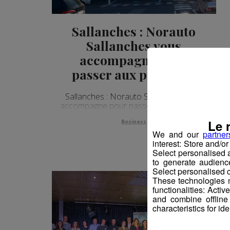
Sallanches : Norauto
Sallanches vous
accompagne pour
passer aux pneus été
Sallanches : Norauto Sallanches vous
accompagne pour passer aux pneus été
Le 
Business
We and our
partner
interest: Store and/o
Select personalised
to generate audienc
Select personalised c
These technologies m
functionalities: Acti
and combine offline
characteristics for ide