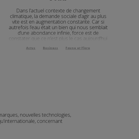
Dans l’actuel contexte de changement
climatique, la demande sociale d’agir au plus
vite est en augmentation constante. Car si
autrefois l’eau était un bien qui nous semblait
d’une abondance infinie, force est de
constater que ce n’est plus le cas aujourd’hui
Actus
Business
Faune et Flore
marques, nouvelles technologies,
qu'internationale, concernant