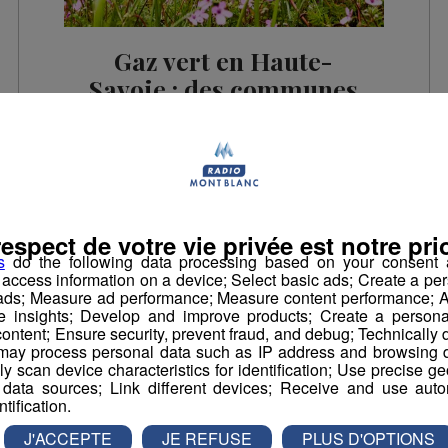
Gaz vert en Haute-
Savoie : des communes
et des élus engagés
Saviez-vous que la Haute-Savoie est un
département en pointe pour la production et
la consommation de gaz vert ?
respect de votre vie privée est notre prio
Business
s
do the following data processing based on your consent a
r access information on a device; Select basic ads; Create a per
 ads; Measure ad performance; Measure content performance; A
e insights; Develop and improve products; Create a personali
ontent; Ensure security, prevent fraud, and debug; Technically d
ay process personal data such as IP address and browsing da
vely scan device characteristics for identification; Use precise g
 data sources; Link different devices; Receive and use autom
ntification.
J'ACCEPTE
JE REFUSE
PLUS D'OPTIONS