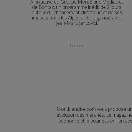
À l'initiative du Groupe MontBlanc Médias et
de Bontaz, un programme inédit de 2 jours
autour du changement climatique et de ses
impacts dans les Alpes a été organisé avec
Jean-Marc Jancovici.
Business
Montblanclive.com vous propose une 
évolution des marchés. Le magazine v
l'économie et le business en lien av