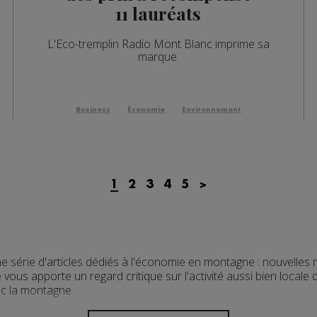
11 lauréats
L'Eco-tremplin Radio Mont Blanc imprime sa
marque.
Business
Économie
Environnement
1
2
3
4
5
>
série d'articles dédiés à l'économie en montagne : nouvelles 
ous apporte un regard critique sur l'activité aussi bien locale 
ec la montagne.