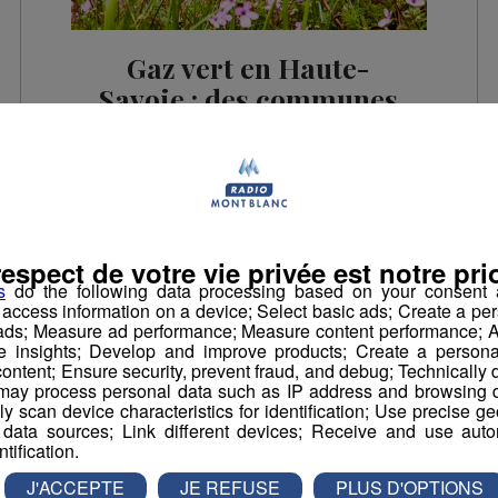
Gaz vert en Haute-
Savoie : des communes
et des élus engagés
Saviez-vous que la Haute-Savoie est un
département en pointe pour la production et
la consommation de gaz vert ?
respect de votre vie privée est notre prio
Business
s
do the following data processing based on your consent a
r access information on a device; Select basic ads; Create a per
 ads; Measure ad performance; Measure content performance; A
e insights; Develop and improve products; Create a personali
ontent; Ensure security, prevent fraud, and debug; Technically d
ay process personal data such as IP address and browsing da
vely scan device characteristics for identification; Use precise g
 data sources; Link different devices; Receive and use autom
ntification.
J'ACCEPTE
JE REFUSE
PLUS D'OPTIONS