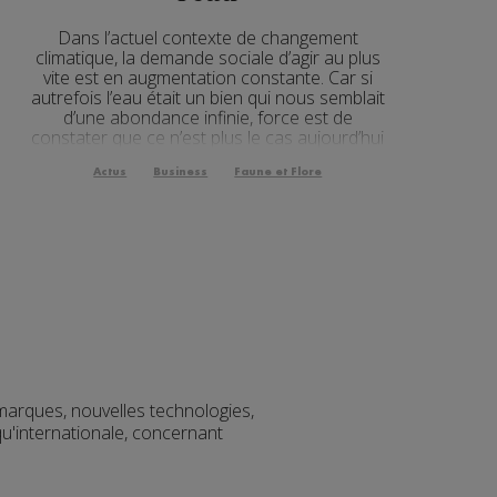
Dans l’actuel contexte de changement
climatique, la demande sociale d’agir au plus
vite est en augmentation constante. Car si
autrefois l’eau était un bien qui nous semblait
d’une abondance infinie, force est de
constater que ce n’est plus le cas aujourd’hui
Actus
Business
Faune et Flore
marques, nouvelles technologies,
qu'internationale, concernant