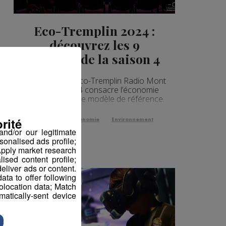
Eco-Tremplin 2024 :
découvrez les 9
lauréats de la saison 4
La cérémonie Éco-Tremplin Radio Mont
Blanc saison 4 consacre l’économie
circulaire comme modèle de référence.
rité
Business
Économie
Environnement
nd/or our legitimate
sonalised ads profile;
pply market research
sed content profile;
eliver ads or content.
ta to offer following
eolocation data; Match
atically-sent device