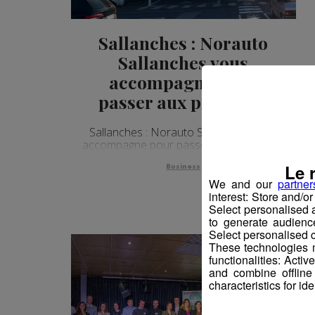
Sallanches : Norauto
Sallanches vous
accompagne pour
passer aux pneus été
Sallanches : Norauto Sallanches vous
accompagne pour passer aux pneus été
Le 
Business
We and our
partner
interest: Store and/o
Select personalised
to generate audienc
Select personalised c
These technologies m
functionalities: Acti
and combine offline
characteristics for ide