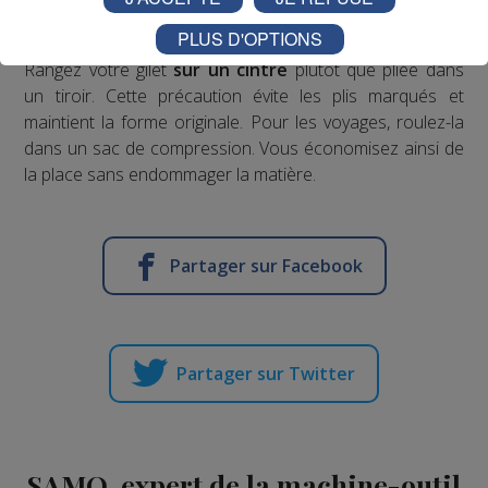
transpiration.
PLUS D'OPTIONS
Rangez votre gilet
sur un cintre
plutôt que pliée dans
un tiroir. Cette précaution évite les plis marqués et
maintient la forme originale. Pour les voyages, roulez-la
dans un sac de compression. Vous économisez ainsi de
la place sans endommager la matière.
Partager sur Facebook
Partager sur Twitter
SAMO, expert de la machine-outil