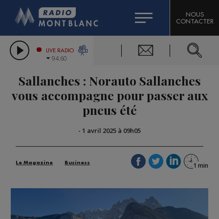
HOROSCOPE
CITIZEN MACHINERY
NOUS
CONTACTER
COMPAGNIE DU MONT-BLANC
LES CHRONIQUES DE L'EXPERT
GRAND MASSIF DOMAINES SKIABLES
LIVE RADIO
94.60
BORINI
Sallanches : Norauto Sallanches
BIGARD
vous accompagne pour passer aux
pneus été
-
1 avril 2025 à 09h05
Le Magazine
Business