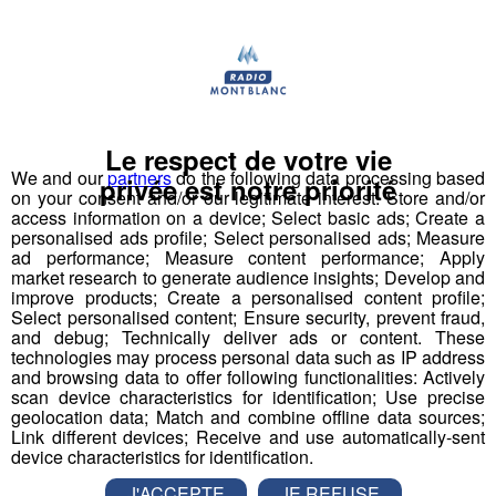
Bannissez l'assouplissant qui encrasse les vêtements et
réduit la respirabilité. Préférez une lessive liquide douce,
sans agents blanchissants. Pour les taches tenaces,
frottez délicatement avec du savon de Marseille avant le
passage en machine.
Le respect de votre vie
Le séchage à l'air libre
préserve la structure du
We and our
partners
do the following data processing based
privée est notre priorité
vêtement. Étendez votre polaire à plat ou sur un cintre
on your consent and/or our legitimate interest: Store and/or
access information on a device; Select basic ads; Create a
épais, loin d'une source de chaleur directe. Le sèche-
personalised ads profile; Select personalised ads; Measure
linge, même à basse température, génère des
ad performance; Measure content performance; Apply
frottements qui favorisent le boulochage. Si vous n'avez
market research to generate audience insights; Develop and
improve products; Create a personalised content profile;
pas le choix, glissez la polaire dans un filet de protection.
Select personalised content; Ensure security, prevent fraud,
and debug; Technically deliver ads or content. These
Réduisez la fréquence des lavages grâce à quelques
technologies may process personal data such as IP address
and browsing data to offer following functionalities: Actively
astuces simples. Aérez votre vêtement après chaque
scan device characteristics for identification; Use precise
usage, suspendez-le dehors par temps sec. Cette
geolocation data; Match and combine offline data sources;
technique élimine naturellement les odeurs corporelles
Link different devices; Receive and use automatically-sent
device characteristics for identification.
et repousse le lavage d'une semaine. Portez en dessous
un tee-shirt en coton bio ou un haut qui absorbe la
J'ACCEPTE
JE REFUSE