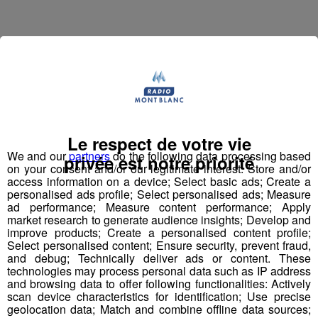
Le respect de votre vie
We and our
partners
do the following data processing based
privée est notre priorité
on your consent and/or our legitimate interest: Store and/or
access information on a device; Select basic ads; Create a
personalised ads profile; Select personalised ads; Measure
ad performance; Measure content performance; Apply
market research to generate audience insights; Develop and
improve products; Create a personalised content profile;
Select personalised content; Ensure security, prevent fraud,
Face Cachée | Ophélie David, une
and debug; Technically deliver ads or content. These
skieuse pétillante
technologies may process personal data such as IP address
and browsing data to offer following functionalities: Actively
scan device characteristics for identification; Use precise
Mont Blanc Live a rencontré Ophélie David pour
geolocation data; Match and combine offline data sources;
l'interview Face Cachée ! La championne du monde