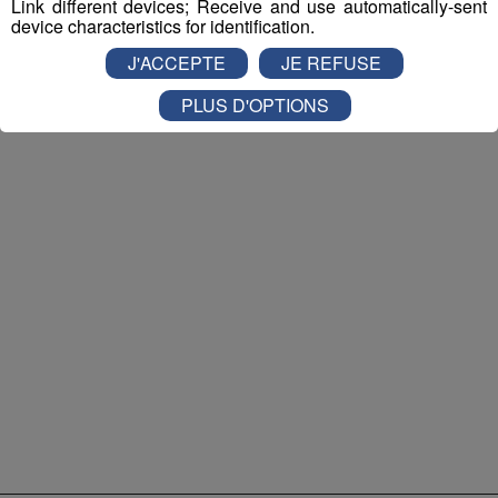
Link different devices; Receive and use automatically-sent
de #skicross, Ophélie David, dévoile sa Face Cachée
device characteristics for identification.
du public à Mont Blanc Live ! Découvrez ce bout de
femme pétillante. Découvrez également le Face
J'ACCEPTE
JE REFUSE
Cachée de l'incroyable voltigeur Jean-Baptiste
Chandelier ou celui de Marie Bochet, skieuse
PLUS D'OPTIONS
handisport
Le Magazine
Outdoor
Ski cross