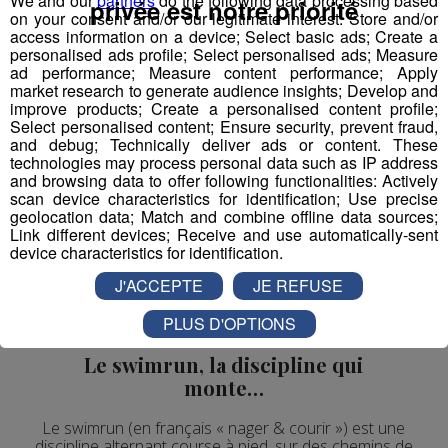
We and our
partners
do the following data processing based
privée est notre priorité
course difficile mais fabuleuse fais...
on your consent and/or our legitimate interest: Store and/or
Le Magazine
Outdoor
Triathlon
access information on a device; Select basic ads; Create a
personalised ads profile; Select personalised ads; Measure
ad performance; Measure content performance; Apply
market research to generate audience insights; Develop and
improve products; Create a personalised content profile;
Select personalised content; Ensure security, prevent fraud,
and debug; Technically deliver ads or content. These
technologies may process personal data such as IP address
and browsing data to offer following functionalities: Actively
scan device characteristics for identification; Use precise
geolocation data; Match and combine offline data sources;
Link different devices; Receive and use automatically-sent
device characteristics for identification.
J'ACCEPTE
JE REFUSE
PLUS D'OPTIONS
Le swimrun, la discipline qui
monte…
Le swimrun (en français « nager & courir ») est une
discipline alternant course à pied, sur des chemins de