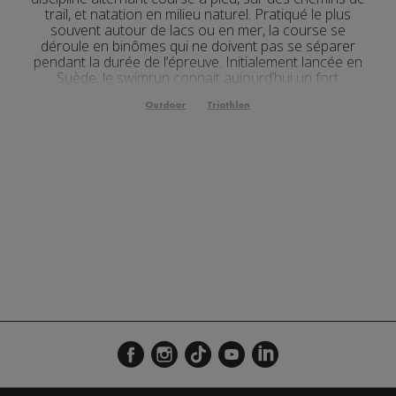
trail, et natation en milieu naturel. Pratiqué le plus
souvent autour de lacs ou en mer, la course se
déroule en binômes qui ne doivent pas se séparer
pendant la durée de l’épreuve. Initialement lancée en
Suède, le swimrun connait aujourd’hui un fort
engouement en France et dans le mond...
Outdoor
Triathlon