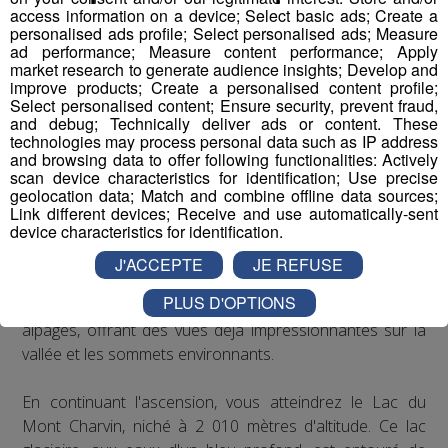
access information on a device; Select basic ads; Create a
l'Arly, il offre une randonnée captivante pour les
personalised ads profile; Select personalised ads; Measure
amateurs de montagnes et de panoramas grandioses.
ad performance; Measure content performance; Apply
market research to generate audience insights; Develop and
improve products; Create a personalised content profile;
Cette randonnée en boucle vous fera découvrir des
Select personalised content; Ensure security, prevent fraud,
paysages variés, des alpages verdoyants aux arêtes
and debug; Technically deliver ads or content. These
rocheuses du Mont Charvin, en passant par le
technologies may process personal data such as IP address
and browsing data to offer following functionalities: Actively
pittoresque Lac du Mont Charvin. Elle s'adresse aux
scan device characteristics for identification; Use precise
randonneurs expérimentés en raison de son dénivelé
geolocation data; Match and combine offline data sources;
important et de quelques passages techniques.
Link different devices; Receive and use automatically-sent
device characteristics for identification.
La randonnée commence au parking de l’Aulp de
J'ACCEPTE
JE REFUSE
Marlens, situé à environ 1 300 mètres d'altitude. Le
PLUS D'OPTIONS
sentier débute par une montée progressive à travers les
alpages, offrant des vues déjà impressionnantes sur la
vallée et les sommets environnants.
En continuant l'ascension, vous atteindrez le Lac du
Mont Charvin, niché à 2 010 mètres d'altitude. Ce lac