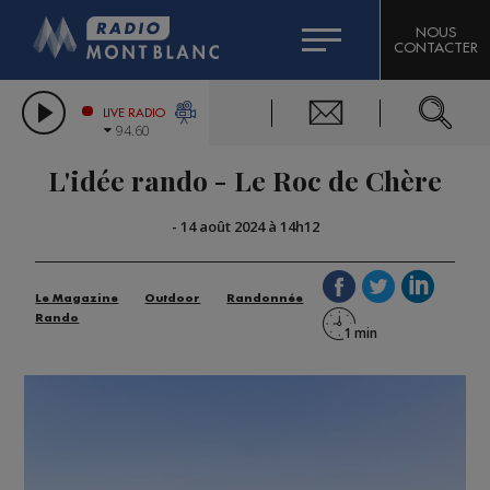
HOROSCOPE
CITIZEN MACHINERY
NOUS
CONTACTER
COMPAGNIE DU MONT-BLANC
LES CHRONIQUES DE L'EXPERT
GRAND MASSIF DOMAINES SKIABLES
LIVE RADIO
94.60
BORINI
L'idée rando - Le Roc de Chère
BIGARD
-
14 août 2024 à 14h12
Le Magazine
Outdoor
Randonnée
Rando