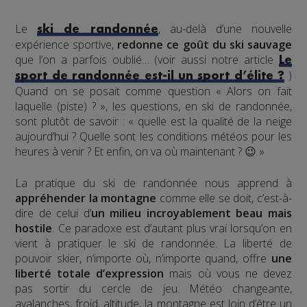
Le
, au-delà d’une nouvelle
ski de randonnée
expérience sportive,
redonne ce goût du ski sauvage
que l’on a parfois oublié… (voir aussi notre article
Le
)
sport de randonnée est-il un sport d’élite ?
Quand on se posait comme question « Alors on fait
laquelle (piste) ? », les questions, en ski de randonnée,
sont plutôt de savoir : « quelle est la qualité de la neige
aujourd’hui ? Quelle sont les conditions météos pour les
heures à venir ? Et enfin, on va où maintenant ? 😉 »
La pratique du ski de randonnée nous apprend à
appréhender la montagne
comme elle se doit, c’est-à-
dire de celui d’
un milieu incroyablement beau mais
hostile
. Ce paradoxe est d’autant plus vrai lorsqu’on en
vient à pratiquer le ski de randonnée. La liberté de
pouvoir skier, n’importe où, n’importe quand, offre
une
liberté totale d’expression
mais où vous ne devez
pas sortir du cercle de jeu. Météo changeante,
avalanches, froid, altitude, la montagne est loin d’être un