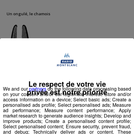
Un ongulé, le chamois
Le
chamois
est l’animal le plus
adapté au
milieu montagneux
. Il possède une faculté
exceptionnelle à se cacher, à sauter et à dévaler des
Le respect de votre vie
pentes vertigineuses. Son
empreinte
est
similaire
à
We and our
partners
do the following data processing based
privée est notre priorité
on your consent and/or our legitimate interest: Store and/or
celle du
bouquetin
et est reconnaissable par sa
access information on a device; Select basic ads; Create a
symétrie parfaite entre les deux sabots
. Le filet
personalised ads profile; Select personalised ads; Measure
(intervalle entre les deux sabots) est en partie occupé
ad performance; Measure content performance; Apply
par une membrane, absente chez le bouquetin, qui
market research to generate audience insights; Develop and
permet au chamois une
portance stable
sur la plupart
improve products; Create a personalised content profile;
Select personalised content; Ensure security, prevent fraud,
des terrains.
and debug; Technically deliver ads or content. These