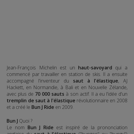
Jean-François Michelin est un
haut-savoyard
qui a
commencé par travailler en station de skis. Il a ensuite
accompagné l'inventeur du
saut à l'élastique
, AJ
Hackett, en Normandie, à Bali et en Nouvelle Zélande,
avec plus de
70 000 sauts
à son actif. Il a eu l'idée d'un
tremplin de saut à l'élastique
révolutionnaire en 2008
et a créé le
Bun J Ride
en 2009.
Bun J
Quoi ?
Le nom
Bun J Ride
est inspiré de la prononciation
anglaise du
saut à l'élastique
("bungee" ou "bungy")