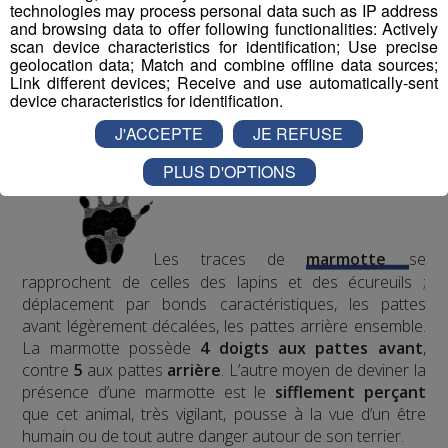
technologies may process personal data such as IP address
and browsing data to offer following functionalities: Actively
scan device characteristics for identification; Use precise
geolocation data; Match and combine offline data sources;
Un plantigrade, la marmotte
Link different devices; Receive and use automatically-sent
device characteristics for identification.
J'ACCEPTE
JE REFUSE
PLUS D'OPTIONS
Les traces de
marmotte
se
rapprochent de celles des lapins et des écureuils ;
déplacement par bonds caractéristiques, les pattes
avant légèrement décalées, les pattes arrière ensemble.
La marmotte possède
4 doigts aux pattes avant
,
contre
5
aux pattes
arrière
.
L’autre moyen de deviner la
présence d’une marmotte est le
sifflement
perçant
que cet animal, très vigilant, pousse à la vue d’un être
humain ou de tout autre danger autour de son terrier.