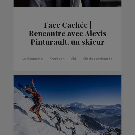
Face Cachée |
Rencontre avec Alexis
Pinturault, un skieur
alpin remarquable
Le Magazine
Outdoor
Ski
Ski de randonnée