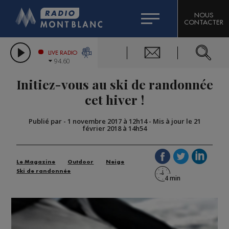
HOROSCOPE
CITIZEN MACHINERY
NOUS
CONTACTER
COMPAGNIE DU MONT-BLANC
LES CHRONIQUES DE L'EXPERT
GRAND MASSIF DOMAINES SKIABLES
LIVE RADIO
94.60
BORINI
Initiez-vous au ski de randonnée
BIGARD
cet hiver !
Publié par
-
1 novembre 2017 à 12h14
-
Mis à jour le 21
février 2018 à 14h54
Le Magazine
Outdoor
Neige
Ski de randonnée