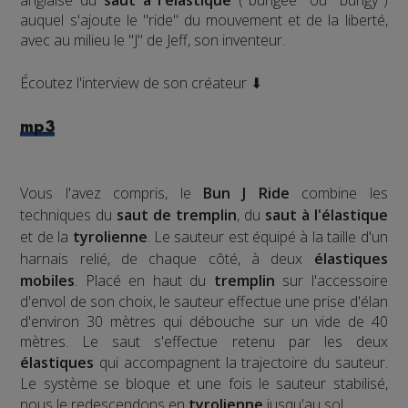
auquel s'ajoute le "ride" du mouvement et de la liberté,
avec au milieu le "J" de Jeff, son inventeur.
Écoutez l'interview de son créateur ⬇
mp3
Vous l'avez compris, le
Bun J Ride
combine les
techniques du
saut de tremplin
, du
saut à l'élastique
et de la
tyrolienne
. Le sauteur est équipé à la taille d'un
harnais relié, de chaque côté, à deux
élastiques
mobiles
. Placé en haut du
tremplin
sur l'accessoire
d'envol de son choix, le sauteur effectue une prise d'élan
d'environ 30 mètres qui débouche sur un vide de 40
mètres. Le saut s'effectue retenu par les deux
élastiques
qui accompagnent la trajectoire du sauteur.
Le système se bloque et une fois le sauteur stabilisé,
nous le redescendons en
tyrolienne
jusqu'au sol.