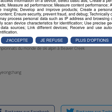
r access information on a device; Select basic ads; Create a per
 ads; Measure ad performance; Measure content performance; A
e insights; Develop and improve products; Create a personali
junior de slalom géant
ontent; Ensure security, prevent fraud, and debug; Technically d
ay process personal data such as IP address and browsing da
vely scan device characteristics for identification; Use precise g
monde à Moscou
 data sources; Link different devices; Receive and use autom
ntification.
 Olympiques de Sotchi
J'ACCEPTE
JE REFUSE
PLUS D'OPTIONS
pionnats du monde de ski alpin à Beaver Creek
 Pyeongchang
Partager sur Facebook
Partager sur Twit