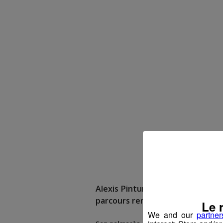
Alexis Pinturault
a débuté le ski à 
parcours remarquable
!
Le 
We and our
partner