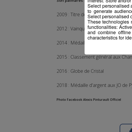
interest: Store and/o
Son palmarès
Select personalised
to generate audienc
2009 : Titre de Champion du monde 
Select personalised c
These technologies m
functionalities: Acti
2012 : Vainqueur de la Coupe du 
and combine offline
characteristics for ide
2014 : Médaille de bronze aux Jeux
2015 : Classement général aux Cham
2016 : Globe de Cristal
2018 : Médaille d'argent aux JO de
Photo Facebook Alexis Pinturault Officiel