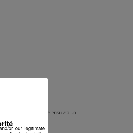
 nationale de ski alpin. S'ensuivra un
rité
nd/or our legitimate