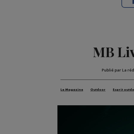
MB Liv
Publié par La ré
Le Magazine
Outdoor
Esprit outd