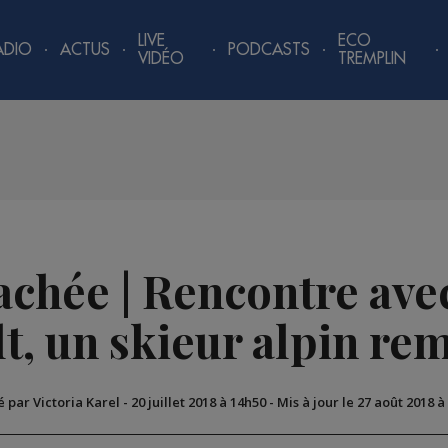
LIVE
ECO
ADIO
ACTUS
PODCASTS
VIDÉO
TREMPLIN
achée | Rencontre avec
t, un skieur alpin re
é par Victoria Karel
-
20 juillet 2018 à 14h50
-
Mis à jour le 27 août 2018 à