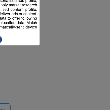
sonalised ads profile;
pply market research
sed content profile;
eliver ads or content.
ta to offer following
eolocation data; Match
atically-sent device
ter