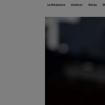
Le Magazine
Outdoor
Neige
S