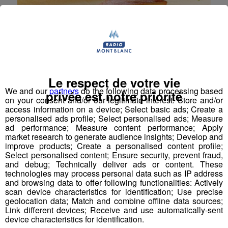
Le respect de votre vie
We and our
partners
do the following data processing based
privée est notre priorité
on your consent and/or our legitimate interest: Store and/or
access information on a device; Select basic ads; Create a
personalised ads profile; Select personalised ads; Measure
ad performance; Measure content performance; Apply
market research to generate audience insights; Develop and
Tout savoir sur l’Abondance,
improve products; Create a personalised content profile;
fromage de Haute-Savoie
Select personalised content; Ensure security, prevent fraud,
and debug; Technically deliver ads or content. These
C’est dans la vallée d’Abondance , refuge d’espèces
technologies may process personal data such as IP address
préservées où la nature se développe entre parois
and browsing data to offer following functionalities: Actively
rocheuses et rivières impétueuses, que l’on retrouve
scan device characteristics for identification; Use precise
les vaches de la race Abondance , dont le lait cru
geolocation data; Match and combine offline data sources;
permet la fabrication du délicat fromage d’Abondance
Link different devices; Receive and use automatically-sent
. Ce fromage de Haute-Savoie a acquis ses lettres de
device characteristics for identification.
noblesse au fil du temps, grâce à la passion des