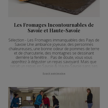
Les Fromages Incontournables de
Savoie et Haute-Savoie
Sélection - Les Fromages immanquables des Pays de
Savoie Une ambiance joyeuse, des personnes
chaleureuses, une bonne odeur de pommes de terre
et de charcuterie, des montagnes se dessinant
derrière la fenêtre… Pas de doute, vous vous
apprêtez à déguster un repas savoyard. Mais que
serait un repas en Savoie & Haute-Savoie sans ses
fameux fromages ? Petit tour d’horizon des
fromages sav...
Esprit patrimoine