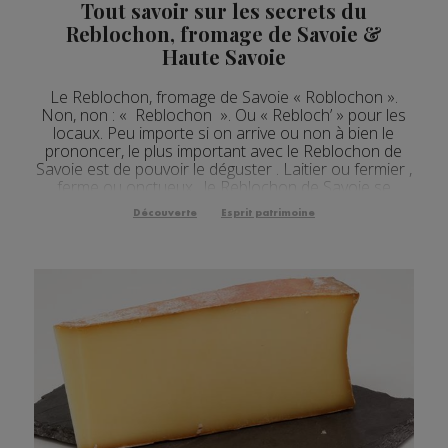
Tout savoir sur les secrets du
Reblochon, fromage de Savoie &
Haute Savoie
Le Reblochon, fromage de Savoie « Roblochon ».
Non, non : « Reblochon ». Ou « Rebloch’ » pour les
locaux. Peu importe si on arrive ou non à bien le
prononcer, le plus important avec le Reblochon de
Savoie est de pouvoir le déguster . Laitier ou fermier ,
ferme ou onctueux , le Reblochon de Savoie se
distingue par son goût et son caractère , résultats
Découverte
Esprit patrimoine
d’une fabrication ancestrale . Zoo...