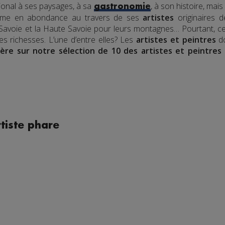
tional à ses paysages, à sa
, à son histoire, ma
gastronomie
prime en abondance au travers de ses
artistes
originaires 
Savoie et la Haute Savoie pour leurs montagnes… Pourtant, c
res richesses. L’une d’entre elles? Les
artistes et peintres
do
ère sur notre sélection de 10 des artistes et peintres 
rtiste phare