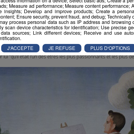
r access information on a device; Select basic ads; Create a per
liser la qualité de l’homme qu’il était: il
fut élu maire en 1937
 ads; Measure ad performance; Measure content performance; A
as collaborer
avec le
gouvernement de Vichy
. Au passage,
e insights; Develop and improve products; Create a personali
ini, Giono, Cingria
… et bien d’autres
musiciens, peintres et é
ontent; Ensure security, prevent fraud, and debug; Technically d
ay process personal data such as IP address and browsing da
vely scan device characteristics for identification; Use precise g
nt Rey-Millet ne cessera
d’écrire et de dessiner
. Atteint de l
 data sources; Link different devices; Receive and use autom
es crayons de couleurs pour qu’il puisse s’exprimer jusqu’à son
ntification.
 bon ami
lui rendra visite
à la
Tour, au cœur de la Haute Sav
J'ACCEPTE
JE REFUSE
PLUS D'OPTIONS
lui “qu’il était l’un des êtres les plus passionnants et les plus dé