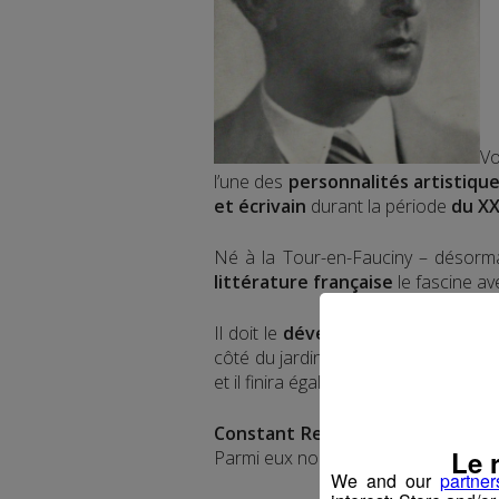
Vo
l’une des
personnalités artistiqu
et écrivain
durant la période
du XX
Né à la Tour-en-Fauciny – désormai
littérature française
le fascine a
Il doit le
développement
naissant
côté du jardin et en plein milieu d’ar
et il finira également par peindre de
Constant Rey-Millet
a côtoyé
les
Le 
Parmi eux nous comptons par exe
We and our
partner