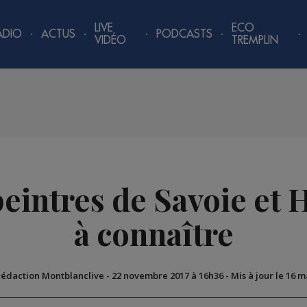
LIVE
ECO
ADIO
ACTUS
PODCASTS
VIDÉO
TREMPLIN
 peintres de Savoie et 
à connaître
 rédaction Montblanclive
-
22 novembre 2017 à 16h36
-
Mis à jour le 16 m