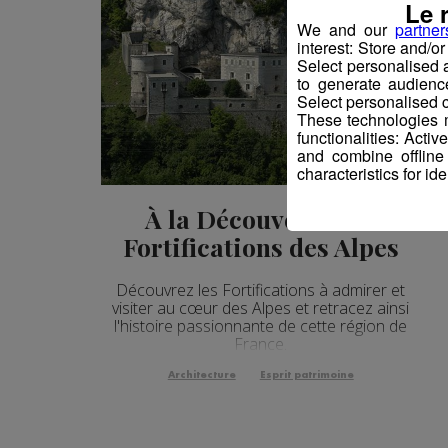
Le 
We and our
partner
interest: Store and/o
Select personalised
to generate audienc
Select personalised c
These technologies m
functionalities: Acti
and combine offline
characteristics for ide
À la Découverte des
Fortifications des Alpes
Découvrez les Fortifications à admirer et
visiter au cœur des Alpes et retracez ainsi
l'histoire passionnante de cette région de
France.
Architecture
Esprit patrimoine