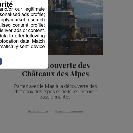
rité
nd/or our legitimate
sonalised ads profile;
pply market research
sed content profile;
eliver ads or content.
ta to offer following
eolocation data; Match
atically-sent device
À la Découverte des
Châteaux des Alpes
Partez avec le Mag à la découverte des
châteaux des Alpes et de leurs histoires
passionnantes.
Architecture
Esprit patrimoine