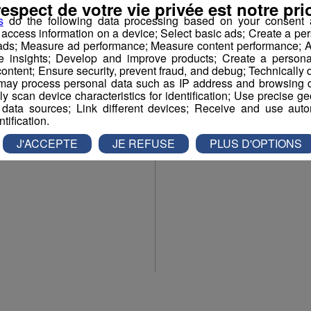
respect de votre vie privée est notre prio
s
do the following data processing based on your consent a
r access information on a device; Select basic ads; Create a per
 ads; Measure ad performance; Measure content performance; A
e insights; Develop and improve products; Create a personali
ontent; Ensure security, prevent fraud, and debug; Technically d
ay process personal data such as IP address and browsing da
vely scan device characteristics for identification; Use precise g
 data sources; Link different devices; Receive and use autom
ntification.
J'ACCEPTE
JE REFUSE
PLUS D'OPTIONS