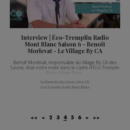
Interview | Éco-Tremplin Radio
Mont Blanc Saison 6 - Benoît
Morlevat - Le Village By CA
Benoît Morlevat, responsable du Village By CA des
Savoie, était notre invité dans le cadre d'Éco-Tremplin
Radio Mont Blanc.
La Matinale des Super Lève-Tôt
Éco-Tremplin Radio Mont Blanc
<<
<
2
3
4
5
6
>
>>