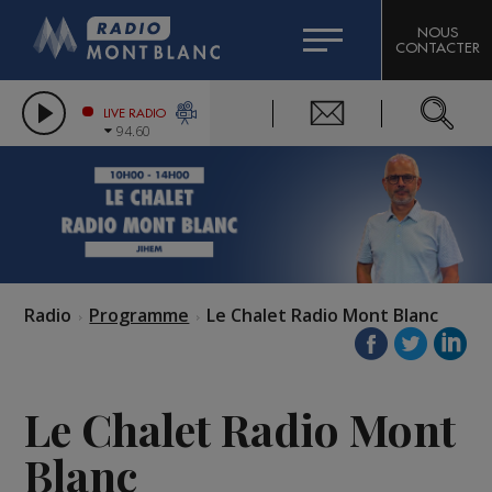
HOROSCOPE
CITIZEN MACHINERY
NOUS
CONTACTER
COMPAGNIE DU MONT-BLANC
LES CHRONIQUES DE L'EXPERT
GRAND MASSIF DOMAINES SKIABLES
LIVE RADIO
94.60
BORINI
BIGARD
Radio
Programme
Le Chalet Radio Mont Blanc
Le Chalet Radio Mont
Blanc