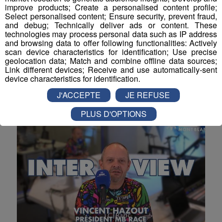
improve products; Create a personalised content profile;
Select personalised content; Ensure security, prevent fraud,
and debug; Technically deliver ads or content. These
technologies may process personal data such as IP address
Émission Spéciale MB Race 2026
and browsing data to offer following functionalities: Actively
scan device characteristics for identification; Use precise
geolocation data; Match and combine offline data sources;
Émission spéciale MB Race 2026 : Radio Mont Blanc
Link different devices; Receive and use automatically-sent
en direct de Megève
device characteristics for identification.
Émissions spéciales
J'ACCEPTE
JE REFUSE
PLUS D'OPTIONS