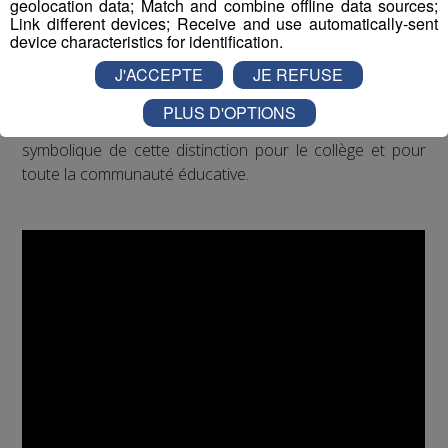
geolocation data; Match and combine offline data sources;
Un travail collectif fort, à la fois artistique et engagé, qui a
Link different devices; Receive and use automatically-sent
su convaincre le jury national.
device characteristics for identification.
J'ACCEPTE
JE REFUSE
Au micro de Radio Mont Blanc, Laurent Combaz est
revenu sur la genèse du projet, l’implication des élèves et
PLUS D'OPTIONS
des équipes pédagogiques, ainsi que sur la portée
symbolique de cette distinction pour le collège et pour
toute la communauté éducative.