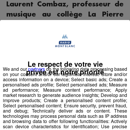
Laurent Combaz, professeur de
musique au collège La Pierre
des Fées à Reignier-Ésery, était
notre invité sur Radio Mont
Blanc dans « Des locaux dans
nos locaux ».
Le respect de votre vie
We and our
partners
do the following data processing based
Il est venu nous parler d’un beau projet porté par ses
privée est notre priorité
on your consent and/or our legitimate interest: Store and/or
élèves, récemment récompensés par le prix « Non au
access information on a device; Select basic ads; Create a
harcèlement » décerné par le ministère de l’Éducation
personalised ads profile; Select personalised ads; Measure
ad performance; Measure content performance; Apply
nationale pour leur court-métrage "Le cri du silence".
market research to generate audience insights; Develop and
improve products; Create a personalised content profile;
À travers cette réalisation, les collégiens ont souhaité
Select personalised content; Ensure security, prevent fraud,
and debug; Technically deliver ads or content. These
sensibiliser au harcèlement scolaire en mettant en image
technologies may process personal data such as IP address
ses mécanismes, ses conséquences et surtout
and browsing data to offer following functionalities: Actively
l’importance de libérer la parole et de briser l’isolement.
scan device characteristics for identification; Use precise